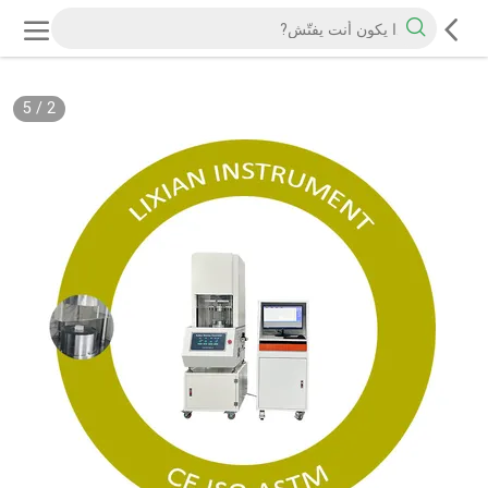
5
/
2