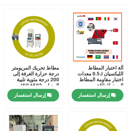
آلة اختبار المطاط
مطاط تحريك المريومتر
الليكسيان 0.5J معدات
درجة حرارة الغرفة إلى
اختبار مقاومة المطاط
200 درجة مئوية تلبية
المرن للطاقة
المعيار ، ISO 6502
الضغط 0.5 Mpa-0.65
مسكن
إرسال استفسار
إرسال استفسار
Mpa
منتجات
عرض الواقع الافتراضي