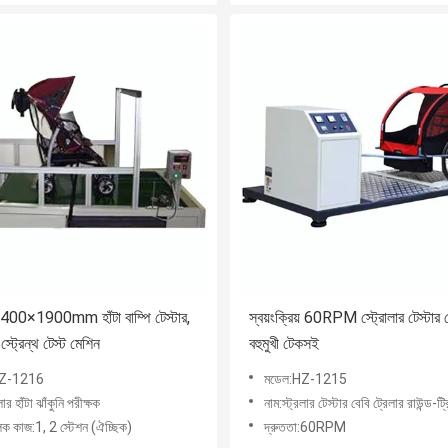
0×1900mm হাঁটা বাম্পি টেস্টার,
স্বয়ংক্রিয় 60RPM স্ট্রোলার টেস্টার 
ট স্ট্রেন্থ টেস্ট মেশিন
বহুমুখী টেকসই
HZ-1216
মডেল:HZ-1215
লার হাঁটা ঝাঁকুনি পরীক্ষক
নাম:স্ট্রলার টেস্টার বেবি ট্রেলার রাউন্ড-ট্রিপ
ূলক কাজ:1, 2 স্টেশন (ঐচ্ছিক)
দ্রুততা:60RPM