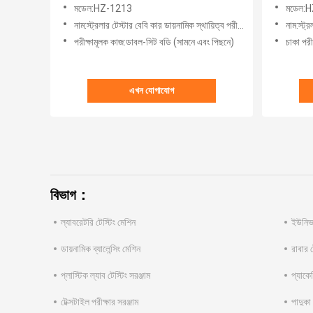
মডেল:HZ-1213
মডেল:
নাম:স্ট্রলার টেস্টার বেবি কার ডায়নামিক স্থায়িত্ব পরীক্ষা মেশিন
নাম:স্ট্
পরীক্ষামূলক কাজ:ডাবল-সিট বডি (সামনে এবং পিছনে)
চাকা পরীক
এখন যোগাযোগ
বিভাগ：
ল্যাবরেটরি টেস্টিং মেশিন
ইউনিভা
ডায়নামিক ব্যালেন্সিং মেশিন
রাবার ট
প্লাস্টিক ল্যাব টেস্টিং সরঞ্জাম
প্যাকেজ
টেক্সটাইল পরীক্ষার সরঞ্জাম
পাদুকা 