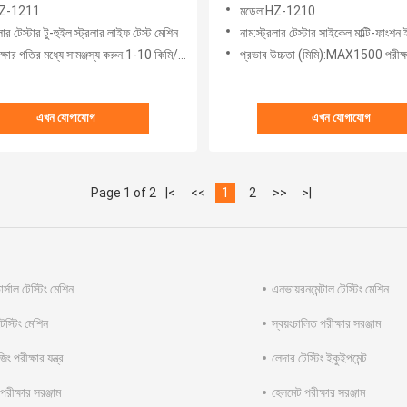
HZ-1211
মডেল:HZ-1210
রলার টেস্টার টু-হুইল স্ট্রলার লাইফ টেস্ট মেশিন
নাম:স্ট্রলার টেস্টার সাইকেল মাল্টি-ফাংশন ইমপ্যাক্
্ষার গতির মধ্যে সামঞ্জস্য করুন:1-10 কিমি/ঘন্টা
প্রভাব উচ্চতা (মিমি):MAX1500 পরীক্ষার প্রয়োজনীয়তা
এখন যোগাযোগ
এখন যোগাযোগ
Page 1 of 2
|<
<<
1
2
>>
>|
র্সাল টেস্টিং মেশিন
এনভায়রনমেন্টাল টেস্টিং মেশিন
েস্টিং মেশিন
স্বয়ংচালিত পরীক্ষার সরঞ্জাম
িং পরীক্ষার যন্ত্র
লেদার টেস্টিং ইকুইপমেন্ট
পরীক্ষার সরঞ্জাম
হেলমেট পরীক্ষার সরঞ্জাম