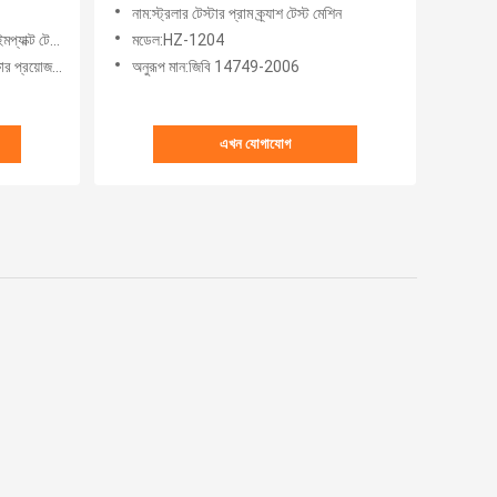
নাম:স্ট্রলার টেস্টার প্রাম ক্র্যাশ টেস্ট মেশিন
ট টেস্ট মেশিন
মডেল:HZ-1204
 অবাধে সেট করে
অনুরূপ মান:জিবি 14749-2006
এখন যোগাযোগ