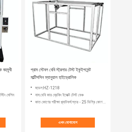
 বহুমুখী
প্রাম স্টেবল বেবি স্ট্রলার টেস্ট ইকুইপমেন্ট
মাল্টিসসিন ম্যানুয়াল হাইড্রোলিক
মডেল:HZ-1218
েস্টিং মেশিন
নাম:বেবি কার ব্রেকিং ইফেক্ট টেস্ট বেঞ্চ
কাত কোণের পরীক্ষা প্ল্যাটফর্ম:স্তর - 25 ডিগ্রি কোণ সামঞ্জস্যযোগ্য
এখন যোগাযোগ