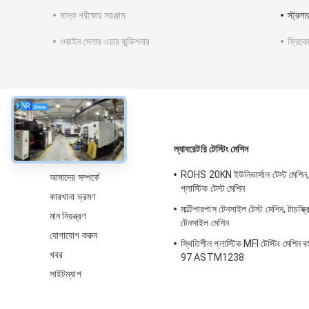
মাস্ক পরীক্ষার সরঞ্জাম
স্ট্রলা
ওয়াইন সেলার এয়ার কন্ডিশনার
ফ্রিকোয
সম্বন্ধে
ল্যাবরেটরি টেস্টিং মেশিন
ROHS 20KN ইউনিভার্সাল টেস্ট মেশিন, অ্
আমাদের সম্পর্কে
প্লাস্টিক টেস্ট মেশিন
কারখানা ভ্রমণ
মাল্টিপারপাস টেনসাইল টেস্ট মেশিন, টাচস্ক্
মান নিয়ন্ত্রণ
টেনসাইল মেশিন
যোগাযোগ করুন
স্থিতিশীল প্লাস্টিক MFI টেস্টিং মেশিন
খবর
97 ASTM1238
সাইটম্যাপ