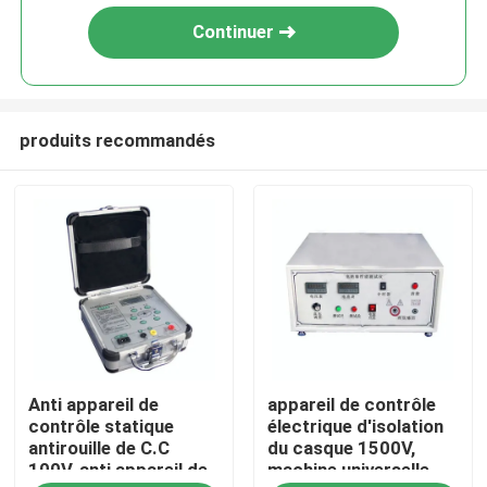
Continuer
produits recommandés
Maison
Anti appareil de
appareil de contrôle
Des produits
contrôle statique
électrique d'isolation
antirouille de C.C
du casque 1500V,
100V, anti appareil de
machine universelle
Spectacle RV