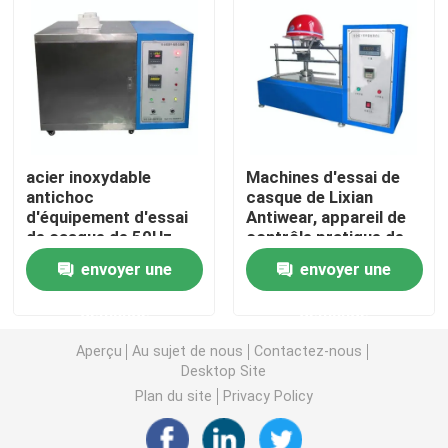
Machine d'essai universelle
machine d'essai environnemental
acier inoxydable
Machines d'essai de
Machine d'équilibrage dynamique
antichoc
casque de Lixian
d'équipement d'essai
Antiwear, appareil de
de casque de 50Hz
contrôle pratique de
Machine d'essai en caoutchouc
1.2KW
force de mentonnière
envoyer une
envoyer une
Équipement d'essai automobile
demande
demande
Aperçu
Au sujet de nous
Contactez-nous
Équipement d'essai de laboratoire en plastique
Desktop Site
Plan du site
Privacy Policy
instruments de essai de empaquetage