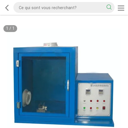
1
/
1