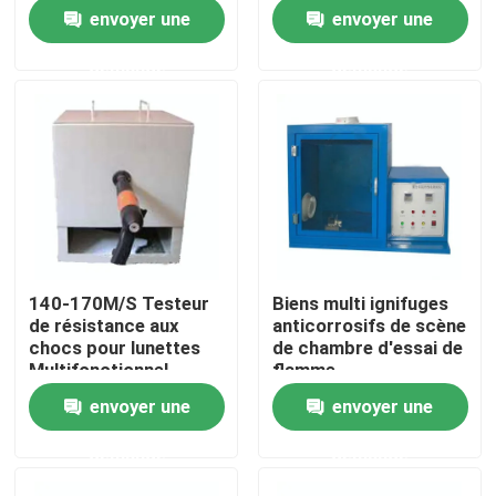
contrôle statique
d'essai d'isolation
envoyer une
envoyer une
multifonctionnel de
chaussures
À propos de nous
demande
demande
Visite de l'usine
Contrôle de qualité
Nous contacter
140-170M/S Testeur
Biens multi ignifuges
de résistance aux
anticorrosifs de scène
Nouvelles
chocs pour lunettes
de chambre d'essai de
Multifonctionnel
flamme
Durable
envoyer une
envoyer une
Cas
demande
demande
machines d'essai en laboratoire