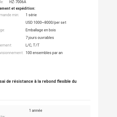
e:
HZ-7006A
ement et expédition:
mande min:
1 série
USD 1000~8000/per set
ge:
Emballage en bois
7 jours ouvrables
iement:
L/C, T/T
ovisionnement:
100 ensembles par an
i de résistance à la rebond flexible du
1 année
tie: