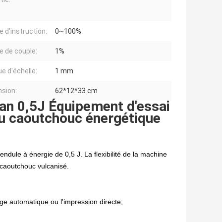
e d'instruction:
0~100%
e de couple:
1%
e d'échelle:
1 mm
sion:
62*12*33 cm
ian 0,5J Équipement d'essai
 du caoutchouc énergétique
ndule à énergie de 0,5 J. La flexibilité de la machine
 caoutchouc vulcanisé.
ckage automatique ou l'impression directe;