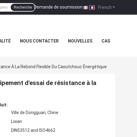
Demande de soumission
|
French
Recherche
ALITÉ
NOUS CONTACTER
NOUVELLES
CAS
tance À La Rebond Flexible Du Caoutchouc Énergétique
pement d'essai de résistance à la
uit:
Ville de Dongguan, Chine
Lixian
DIN53512 and ISO4662