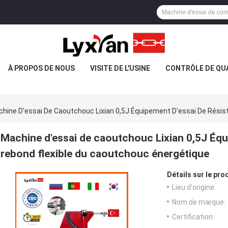
À PROPOS DE NOUS
VISITE DE L'USINE
CONTRÔLE DE QU
hine D'essai De Caoutchouc Lixian 0,5J Équipement D'essai De Résis
Machine d'essai de caoutchouc Lixian 0,5J Équi
rebond flexible du caoutchouc énergétique
Détails sur le prod
Lieu d'origine:
Nom de marque:
Certification: