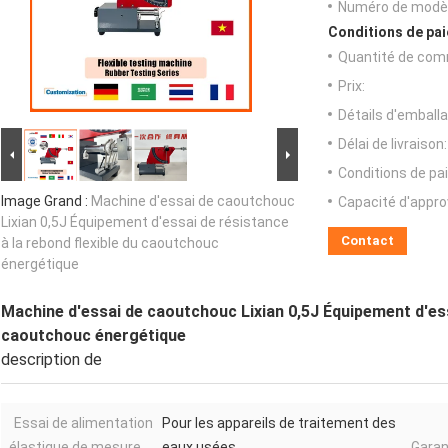
Numéro de modèl
Conditions de pai
Quantité de com
Prix:
Détails d'emballa
Délai de livraison:
Conditions de pa
Image Grand :
Machine d'essai de caoutchouc
Capacité d'appr
Lixian 0,5J Équipement d'essai de résistance
Contact
à la rebond flexible du caoutchouc
énergétique
Machine d'essai de caoutchouc Lixian 0,5J Équipement d'essa
caoutchouc énergétique
description de
Essai de alimentation
Pour les appareils de traitement des
élastique de mesure
eaux usées
Garan