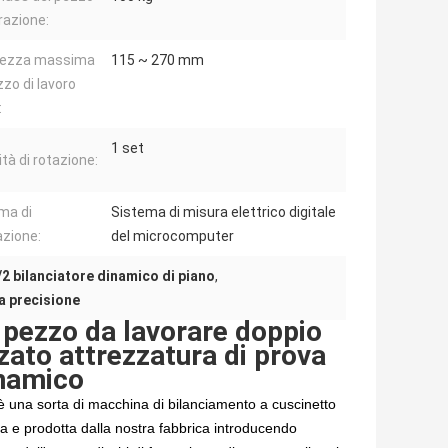
orazione:
hezza massima
115 ~ 270 mm
zzo di lavoro
:
1 set
tà di rotazione:
ma di
Sistema di misura elettrico digitale
zione:
del microcomputer
/2 bilanciatore dinamico di piano
,
a precisione
pezzo da lavorare doppio
zato attrezzatura di prova
inamico
è una sorta di macchina di bilanciamento a cuscinetto
ta e prodotta dalla nostra fabbrica introducendo