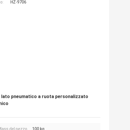
o:
HZ-9706
 lato pneumatico a ruota personalizzato
mico
ass del pezzo
100 kg