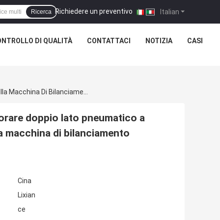
Richiedere un preventivo
|
Italian
Ricerca
NTROLLO DI QUALITÀ
CONTATTACI
NOTIZIA
CASI
LIXIAN 100KG Massa Massima Del Pezzo Da Lavorare Doppio Lato Pneumatico A Ruota Personalizzato Attrezzatura Di Prova Della Macchina Di Bilanciamento Dinamico
orare doppio lato pneumatico a
la macchina di bilanciamento
Cina
Lixian
ce