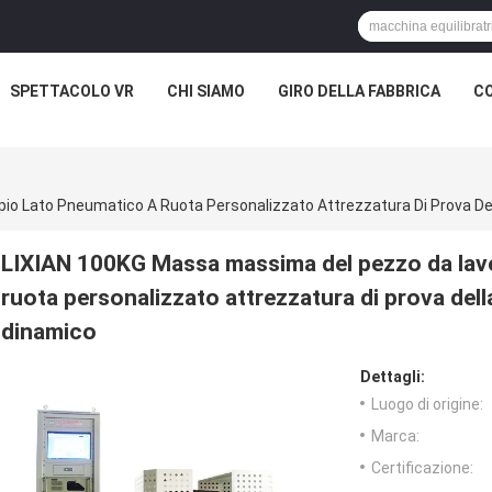
SPETTACOLO VR
CHI SIAMO
GIRO DELLA FABBRICA
CO
LIXIAN 100KG Massa massima del pezzo da lav
ruota personalizzato attrezzatura di prova del
dinamico
Dettagli:
Luogo di origine:
Marca:
Certificazione: