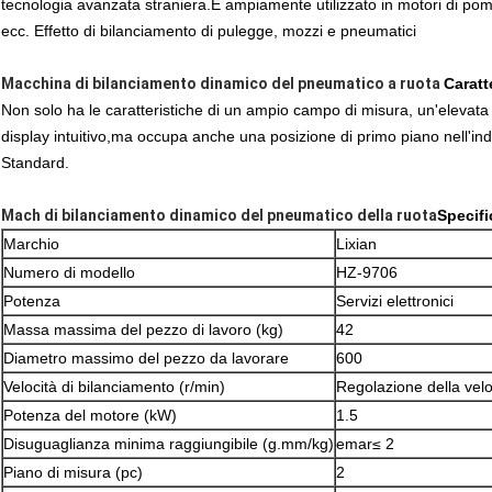
tecnologia avanzata straniera.È ampiamente utilizzato in motori di pompa
ecc. Effetto di bilanciamento di pulegge, mozzi e pneumatici
Macchina di bilanciamento dinamico del pneumatico a ruota
Caratt
Non solo ha le caratteristiche di un ampio campo di misura, un'elevata
display intuitivo,ma occupa anche una posizione di primo piano nell'in
Standard.
Mach di bilanciamento dinamico del pneumatico della ruota
Specifi
Marchio
Lixian
Numero di modello
HZ-9706
Potenza
Servizi elettronici
Massa massima del pezzo di lavoro (kg)
42
Diametro massimo del pezzo da lavorare
600
Velocità di bilanciamento (r/min)
Regolazione della velo
Potenza del motore (kW)
1.5
Disuguaglianza minima raggiungibile (g.mm/kg)
emar≤ 2
Piano di misura (pc)
2