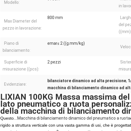
Modello:
in lav
800 mm
Larg
Max Diameter del
del pe
pezzo in lavorazione:
((mm)
Piano di
emar≤ 2 ((g.mm/kg)
Veloci
bilanciamento:
Superficie di
2 pezzi
Siste
misurazione ((pcs):
misura
bilanciatore dinamico ad alta precisione
,
1
Evidenziare:
macchina di bilanciamento dinamico ad alt
LIXIAN 100KG Massa massima del 
lato pneumatico a ruota personaliz
della macchina di bilanciamento d
Questo...
Macchina di bilanciamento dinamico del pneumatico a ruota
rigido a struttura verticale con una vasta gamma di usi, che è progetta