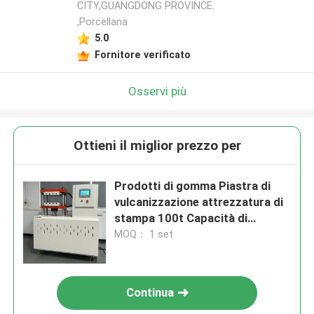
CITY,GUANGDONG PROVINCE.
,Porcellana
5.0
Fornitore verificato
Osservi più
Ottieni il miglior prezzo per
Prodotti di gomma Piastra di
vulcanizzazione attrezzatura di
stampa 100t Capacità di
riscaldamento Tempo
MOQ： 1 set
Temperatura normale 160°C
Circa 20min
Continua