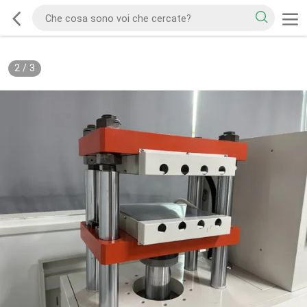
2
/
3