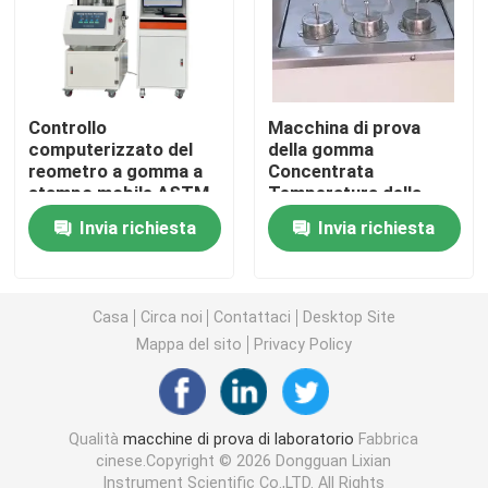
Macchina di prova universale
macchina di prove ambientali
Controllo
Macchina di prova
computerizzato del
della gomma
reometro a gomma a
Concentrata
stampo mobile ASTM
Temperatura della
Macchina equilibratrice dinamica
D5289
gomma Resistenza del
Invia richiesta
Invia richiesta
serbatoio dell'olio con
Standard ISO-1817
Macchina di prove di gomma
Test Cup numero 6
Casa
Circa noi
Contattaci
Desktop Site
Apparecchiature per test automobilistici
Mappa del sito
Privacy Policy
Apparecchiature per test di laboratorio in plastica
Qualità
macchine di prova di laboratorio
Fabbrica
cinese.Copyright © 2026 Dongguan Lixian
strumenti difficili d'imballaggio
Instrument Scientific Co.,LTD. All Rights