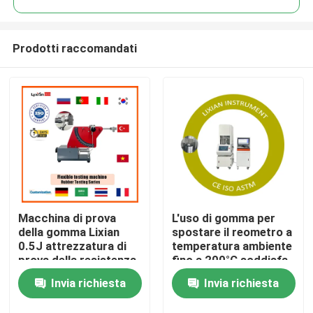
Prodotti raccomandati
Macchina di prova
L'uso di gomma per
Casa
della gomma Lixian
spostare il reometro a
0.5J attrezzatura di
temperatura ambiente
prova della resistenza
fino a 200°C soddisfa
Prodotti
alla ribaltamento della
lo standard ISO 6502
Invia richiesta
Invia richiesta
gomma energetica
Pressione 0,5 Mpa-
flessibile
0,65 Mpa
Spettacolo VR