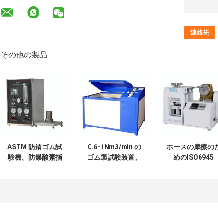
その他の製品
ASTM 防錆ゴム試
0.6-1Nm3/min の
ホースの摩擦の
験機、防爆酸素指
ゴム製試験装置、
めのISO6945
数テスター
防爆油圧破裂試験
1.25Hzのゴム製
機
験機防食剤