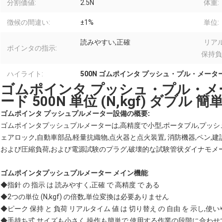
分割価値:
2.5N
体重:
徴候の間違い:
±1%
単位:
読みやすい,正確
リア
ポインタの指示:
保持負
ハイライト:
500N ゴムポインタ プッシュ・プル・メータ
ゴムポインタ プッシュ・プル・メ
ード 500N 単位 (N,kgf) ダブル 簡
ゴムポインタ プッシュプルメーター
設備の概要:
ゴムポインタプッシュプルメーターは,高精度で小型,ポータブル,プッシュ
ェアロック,自動車部品,軽量抗織物,点火器と点火装置, 消防機器,ペン,建
および圧縮負荷,および電源試験のプラグ,破壊的な試験管状ダイナモ
ゴムポインタプッシュプルメーター メイン機能
:
◆指針 の 指示 は 読みやすく,正確 で 高精度 で ある
◆2つの単位 (N,kgf) の倍数,単位変換は必要ありません
◆ピーク 保持 と 負荷 リアルタイム 値 は 切り替え の 自由 を 示し,使
◆手持ち式 サイズも小さく 操作も簡単で,使用する作業の段階に合わせて