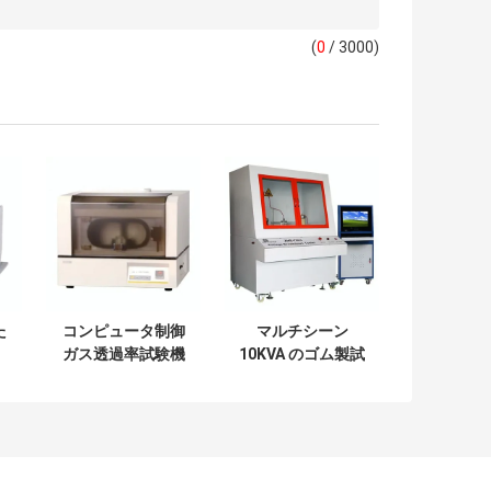
(
0
/ 3000)
た
コンピュータ制御
マルチシーン
ガス透過率試験機
10KVA のゴム製試
試
自動多目的
験機、ステンレス
鋼の電圧破壊のテ
スター