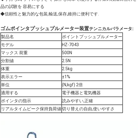
品の試験を 容易にする
◆信頼性と魅力的な包装,輸送,保存,維持に便利です.
ゴムポインタプッシュプルメーター装置
テンニカルパラメータ:
製品名
ポイントプッシュプルメーター
モデル
HZ-7043
マックス 荷重
500N
分割値
2.5N
体重
2.5kg
表示エラー
±1%
単位
(N,kgf) 2倍
適用する
電子機器と電気機器
ポインタの指示
読みやすい,正確
リアルタイムピーク保持負荷値
切り替えの自由,使いやすさ