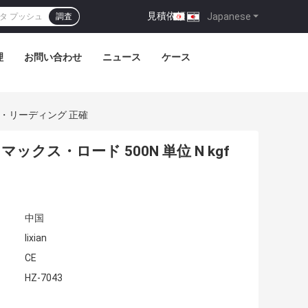
見積依頼
|
Japanese
調査
理
お問い合わせ
ニュース
ケース
ス・リーディング 正確
クス・ロード 500N 単位 N kgf
中国
lixian
CE
HZ-7043