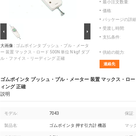
最小注文数量:
価格:
パッケージの詳細
受渡し時間:
支払条件:
大画像 :
ゴムポインタ プッシュ・プル・メータ
ー 装置 マックス・ロード 500N 単位 N kgf ダブ
供給の能力:
ル・ファイス・リーディング 正確
連絡先
ゴムポインタ プッシュ・プル・メーター 装置 マックス・ロード 5
ィング 正確
説明
モデル:
7043
保証:
製品名:
ゴムポインタ 押す引力計 機器
マック