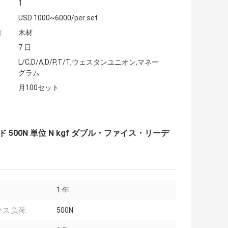
1
USD 1000~6000/per set
:
木材
7 日
L/C,D/A,D/P,T/T,ウェスタンユニオン,マネー
グラム
月100セット
00N 単位 N kgf ダブル・ファイス・リーデ
1 年
ス 負荷:
500N