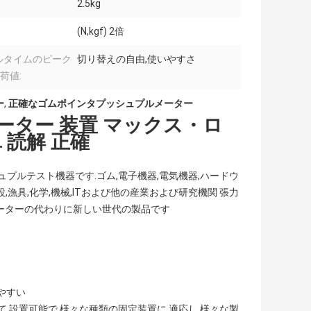
2.5kg
(N,kgf) 2倍
ルタイムのピーク
切り替えの自由,使いやすさ
荷値:
ー
,
正確なゴムポインタプッシュプルメーター
ーター 装置 マックス・ロ
単 読解 正確
プルテスト機器です.ゴム,電子機器,電気機器,ハードウ
設,漁具,化学,機械,ITおよび他の産業および研究機関 張力
メーターの代わりに新しい世代の製品です
いやすい
 設置可能で,様々な種類の固定装置に 適応し,様々な製