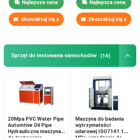
Najlepsza cena
Najlepsza cena
Skontaktuj się z
Skontaktuj się z
nami
nami
Sprzęt do testowania samochodów
(14)
20Mpa PVC Water Pipe
Maszyna do badania
Automtive Oil Pipe
wytrzymałości
Hydrauliczna maszyna
udarowej ISO7141 1
do testowania
MPa, urządzenie do