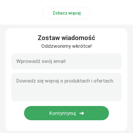
Klimatyzatory do piwnic z winami
Zobacz więcej
Klimatyzator z konwersją częstotliwości
Zostaw wiadomość
Oddzwonimy wkrótce!