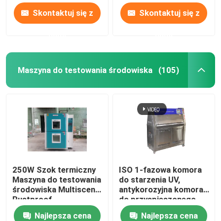
Skontaktuj się z
Skontaktuj się z
nami
nami
Maszyna do testowania środowiska
(105)
250W Szok termiczny
ISO 1-fazowa komora
Maszyna do testowania
do starzenia UV,
środowiska Multiscene
antykorozyjna komora
Rustproof
do przyspieszonego
starzenia
Najlepsza cena
Najlepsza cena