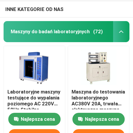
INNE KATEGORIE OD NAS
Maszyny do badań laboratoryjnych
(72)
Laboratoryjne maszyny
Maszyna do testowania
testujące do wypalania
laboratoryjnego
poziomego AC 220V
AC380V 20A, trwała
50Hz Stabilne
elektryczna maszyna
do formowania siarki
Najlepsza cena
Najlepsza cena