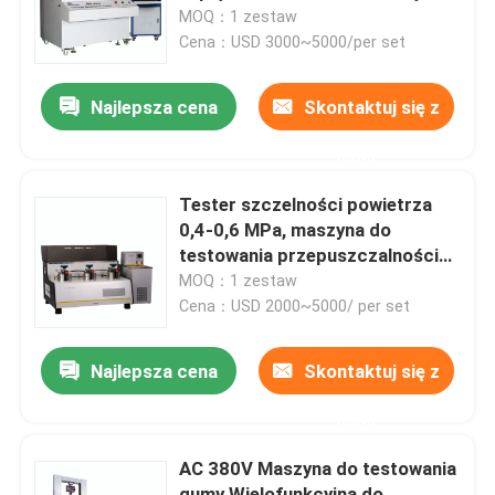
MOQ：1 zestaw
Cena：USD 3000~5000/per set
O nas
Najlepsza cena
Skontaktuj się z
Wycieczka po fabryce
nami
Kontrola jakości
Tester szczelności powietrza
0,4-0,6 MPa, maszyna do
testowania przepuszczalności
Skontaktuj się z nami
powietrza Antirust
MOQ：1 zestaw
Cena：USD 2000~5000/ per set
Aktualności
Najlepsza cena
Skontaktuj się z
Sprawy
nami
AC 380V Maszyna do testowania
Maszyny do badań laboratoryjnych
gumy Wielofunkcyjna do