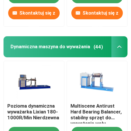
Skontaktuj się z
Skontaktuj się z
nami
nami
Dynamiczna maszyna do wyważania
(44)
Pozioma dynamiczna
Multiscene Antirust
wyważarka Lixian 180-
Hard Bearing Balancer,
1000R/Min Nierdzewna
stabilny sprzęt do
wyważania wału
napędowego