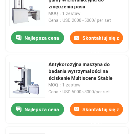
zmęczenia pasa
MOQ：1 zestaw
Uniwersalna maszyna testująca
Cena：USD 2000~5000/ per set
Maszyna do testowania środowiska
Najlepsza cena
Skontaktuj się z
nami
Dynamiczna maszyna do wyważania
Antykorozyjna maszyna do
badania wytrzymałości na
Maszyna do testowania gumy
ściskanie Multiscene Stable
MOQ：1 zestaw
Sprzęt do testowania samochodów
Cena：USD 5000~8000/per set
Najlepsza cena
Skontaktuj się z
Sprzęt do testowania tworzyw sztucznych w laborato
nami
przyrządy do testowania opakowań