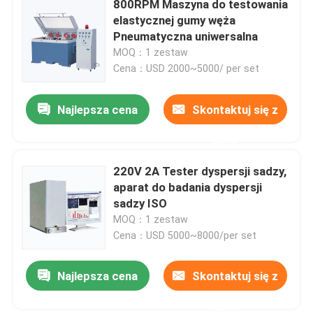
800RPM Maszyna do testowania
elastycznej gumy węża
Sprzęt do testowania skóry
Pneumatyczna uniwersalna
MOQ：1 zestaw
Cena：USD 2000~5000/ per set
Sprzęt do testowania tekstyliów
Najlepsza cena
Skontaktuj się z
Sprzęt do testowania obuwia
nami
Sprzęt do testowania kasków
220V 2A Tester dyspersji sadzy,
aparat do badania dyspersji
sadzy ISO
Sprzęt do testowania masek
MOQ：1 zestaw
Cena：USD 5000~8000/per set
Tester wózka
Najlepsza cena
Skontaktuj się z
Klimatyzatory fabryczne
nami