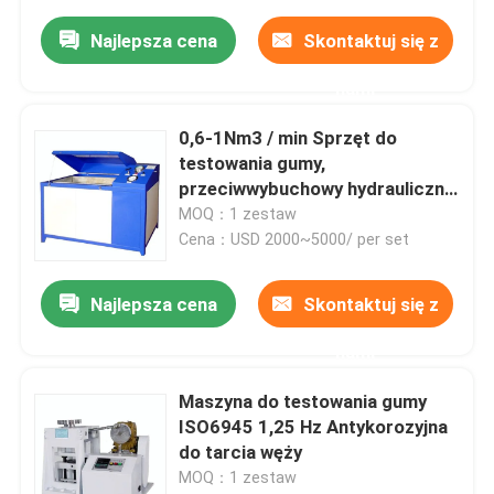
Najlepsza cena
Skontaktuj się z
nami
0,6-1Nm3 / min Sprzęt do
testowania gumy,
przeciwwybuchowy hydrauliczny
tester pękania
MOQ：1 zestaw
Cena：USD 2000~5000/ per set
Najlepsza cena
Skontaktuj się z
nami
Maszyna do testowania gumy
ISO6945 1,25 Hz Antykorozyjna
do tarcia węży
MOQ：1 zestaw