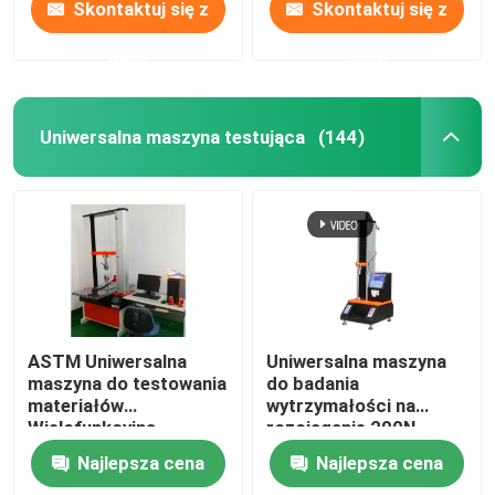
Skontaktuj się z
Skontaktuj się z
nami
nami
Uniwersalna maszyna testująca
(144)
ASTM Uniwersalna
Uniwersalna maszyna
maszyna do testowania
do badania
materiałów
wytrzymałości na
Wielofunkcyjna
rozciąganie 200N,
Odporna na rdzę
przyrząd do pomiaru
Najlepsza cena
Najlepsza cena
wytrzymałości na
rozciąganie Lixian