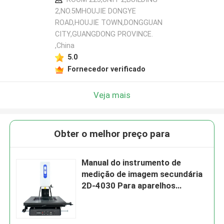
2,NO.5MHOUJIE DONGYE
ROAD,HOUJIE TOWN,DONGGUAN
CITY,GUANGDONG PROVINCE.
,China
5.0
Fornecedor verificado
Veja mais
Obter o melhor preço para
Manual do instrumento de
medição de imagem secundária
2D-4030 Para aparelhos
eletrônicos Fonte de luz LED
Brilho ajustável