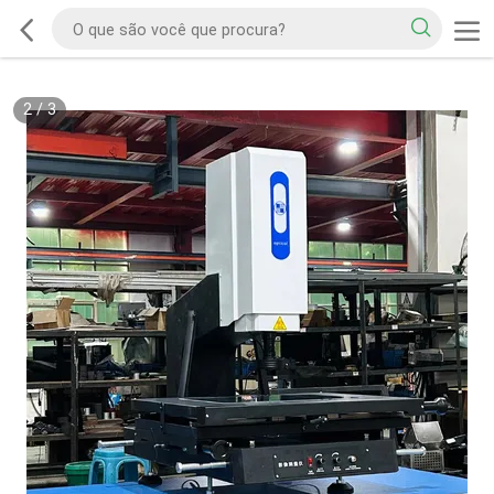
2
/
3