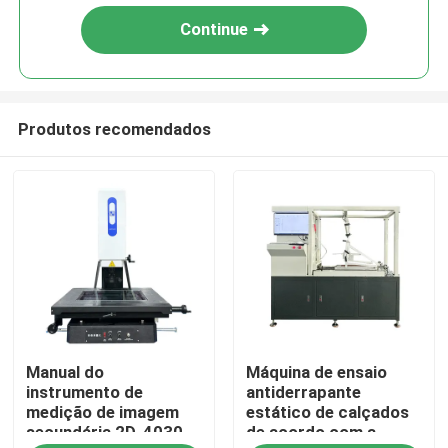
Continue
Produtos recomendados
Casa
Manual do
Máquina de ensaio
Produtos
instrumento de
antiderrapante
medição de imagem
estático de calçados
secundária 2D-4030
de acordo com a
programa de realidade virtual