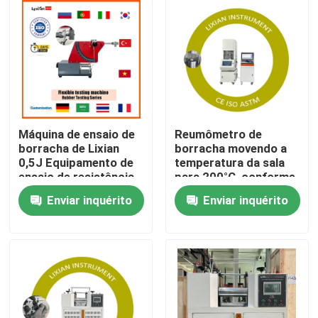
Máquina de ensaio de
Reumômetro de
borracha de Lixian
borracha movendo a
0,5J Equipamento de
temperatura da sala
ensaio de resistência
para 200°C, conforme
à rebentação de
o padrão ISO 6502
Enviar inquérito
Enviar inquérito
borracha flexível de
Pressão 0,5 Mpa-0,65
energia
Mpa
Casa
Produtos
programa de realidade virtual