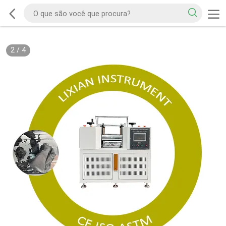
2
/
4