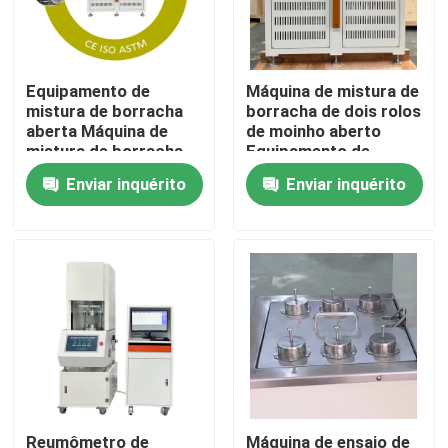
Sobre nós
Equipamento de
Máquina de mistura de
mistura de borracha
borracha de dois rolos
Visita à fábrica
aberta Máquina de
de moinho aberto
mistura de borracha
Equipamento de
de dois rolos com
mistura de borracha
Enviar inquérito
Enviar inquérito
Controle de qualidade
garantia de 1 ano
aberta com garantia
Capacidade de
de 1 ano Capacidade
mistura de borracha
de mistura de
Contate-nos
de 0,3 a 2 kg
borracha de 0,3 a 2 kg
Notícia
casos
máquinas de testes do laboratório
Reumômetro de
Máquina de ensaio de