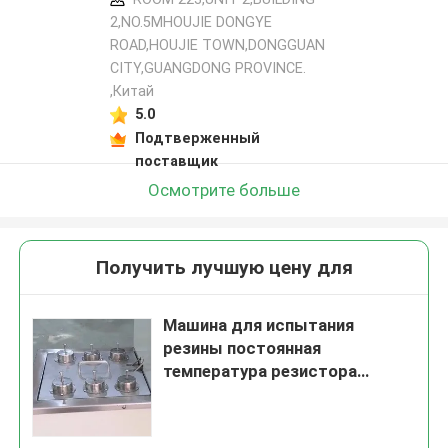
2,NO.5MHOUJIE DONGYE
ROAD,HOUJIE TOWN,DONGGUAN
CITY,GUANGDONG PROVINCE.
,Китай
5.0
Подтверженный
поставщик
Осмотрите больше
Получить лучшую цену для
Машина для испытания
резины постоянная
температура резистора
резины нефтяной резервуар
со стандартной ISO-1817
испытательной чашечкой No 6