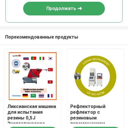
Продолжать
Порекомендованные продукты
Дом
Ликсианская машина
Рефлекторный
Товары
для испытания
рефлектор с
резины 0,5J
резиновым
Энергетическое
перемещением
VR-шоу