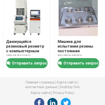
гарантией Качество
смешивания резины
смешивания резины
0,3 до 2 кг
от 0,3 до 2 кг
Универсальная испытательная машина
экологическая испытывая машина
Движущийся
Машина для
Динамическая балансировочная машина
резиновый реометр
испытания резины
с компьютерным
постоянная
управлением,
температура
Резиновая испытывая машина
соответствующий
резистора резины
Отправить запрос
Отправить запрос
стандарту ASTM
нефтяной резервуар
D5289
со стандартной ISO-
Автомобильное испытательное оборудование
1817 испытательной
чашечкой No 6
Главная страница
Карта сайта
Оборудование для испытаний пластиковых лабора
контактные данные
Desktop Site
Карта сайта
Privacy Policy
упаковывая испытывая аппаратуры