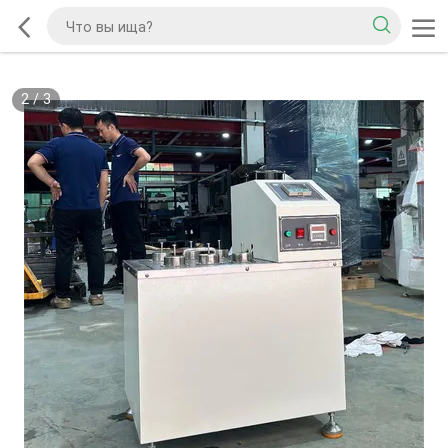
2
/
3