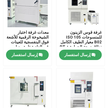
معلومات عنا
جولة في المعمل
غرفة قوس الزينون
معدات غرفة اختبار
للمنسوجات ISO 105
الشيخوخة الرقمية للأشعة
B02 معيار الطيف الكامل
فوق البنفسجية للعينات
مراقبة الجودة
نطاق درجة الحرارة RT +
غير العادية تلبية معيار
10 °C ~ 80 °C معدات
ISO 4892-1 معدات
إرسال استفسار
إرسال استفسار
الاختبار
اختبار البيئة
اتصل بنا
أخبار
حالات
آلات الاختبار المعملية