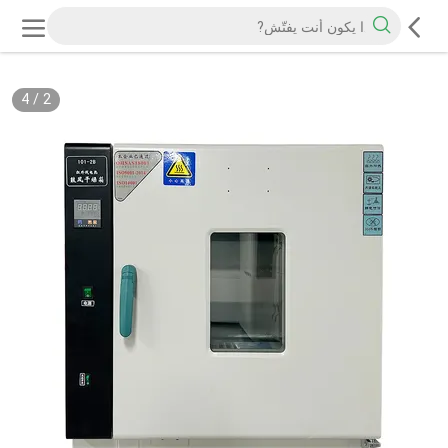
4
/
2