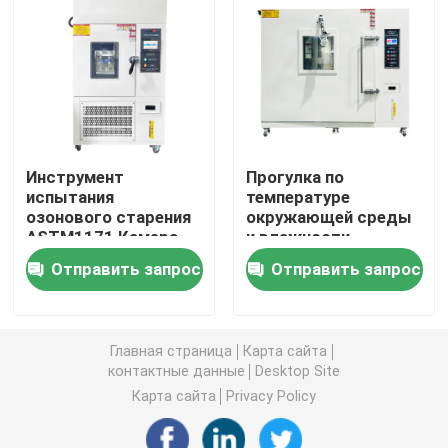
оборудование
1
Универсальная испытательная машина
экологическая испытывая машина
Инструмент
Прогулка по
Динамическая балансировочная машина
испытания
температуре
озонового старения
окружающей среды
ASTM1171 Камера
и влажности
Резиновая испытывая машина
испытания
Испытательная
Отправить запрос
Отправить запрос
ускоренного
камера Время
старения резинового
нагрева 1,5-2°/мин
Автомобильное испытательное оборудование
озона
Поддержка функции
мониторинга
Главная страница
Карта сайта
высокой четкости
Оборудование для испытаний пластиковых лабора
контактные данные
Desktop Site
Карта сайта
Privacy Policy
упаковывая испытывая аппаратуры