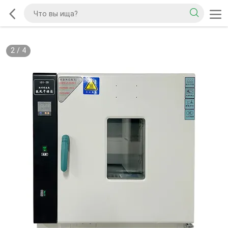
2
/
4