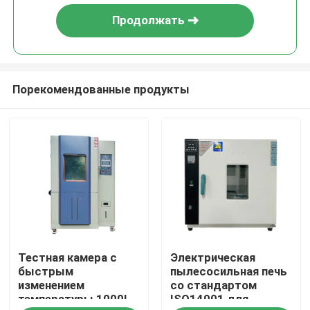
Продолжать
Порекомендованные продукты
Дом
Тестная камера с
Электрическая
Товары
быстрым
пылесосильная печь
изменением
со стандартом
температуры 1000L
ISO14001 для
VR-шоу