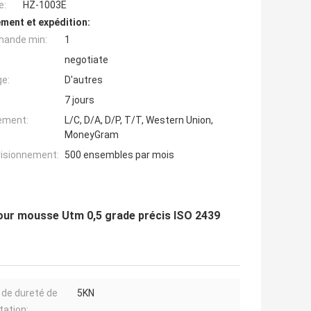
e:
HZ-1003E
ment et expédition:
mande min:
1
negotiate
ge:
D'autres
7 jours
iement:
L/C, D/A, D/P, T/T, Western Union,
MoneyGram
visionnement:
500 ensembles par mois
pour mousse Utm 0,5 grade précis ISO 2439
 de dureté de
5KN
tation: