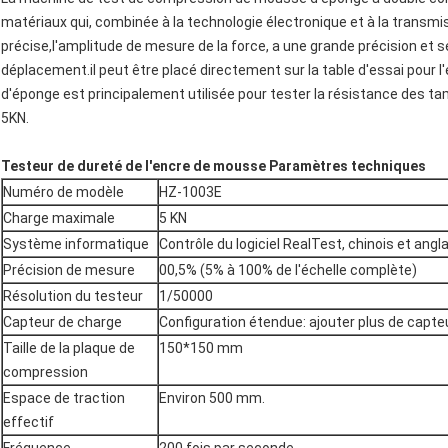
matériaux qui, combinée à la technologie électronique et à la transm
précise,l'amplitude de mesure de la force, a une grande précision et se
déplacement.il peut être placé directement sur la table d'essai pou
d'éponge est principalement utilisée pour tester la résistance des t
5KN.
Testeur de dureté de l'encre de mousse Paramètres techniques
Numéro de modèle
HZ-1003E
Charge maximale
5 KN
Système informatique
Contrôle du logiciel RealTest, chinois et angla
Précision de mesure
00,5% (5% à 100% de l'échelle complète)
Résolution du testeur
1/50000
Capteur de charge
Configuration étendue: ajouter plus de capte
Taille de la plaque de
150*150 mm
compression
Espace de traction
Environ 500 mm.
effectif