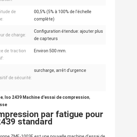
itude de
00,5% (5% à 100% de l'échelle
e:
complète)
Configuration étendue: ajouter plus
ur de charge:
de capteurs
e de traction
Environ 500 mm.
f:
surcharge, arrêt d'urgence
itif de sécurité:
ue
,
Iso 2439 Machine d'essai de compression
,
usse
mpression par fatigue pour
2439 standard
lonne ZME-1003E est une nouvelle machine d'essai de