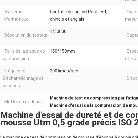
Système
Contrôle du logiciel RealTest,
Exact
informatique:
chinois et anglais
mesur
1/50000
Résolution du testeur:
Capte
Taille de la plaque de
150*150mm
Espac
compression:
effecti
Fréquence
200times/sec
d'échantillonnage de
Dispos
données:
Machine de test de compression par fatig
Mettre en évidence:
Machine d'essai de la compression de mo
Machine d'essai de dureté et de co
mousse Utm 0,5 grade précis ISO 
La machine de test de compression de mousse d'éponge à double co