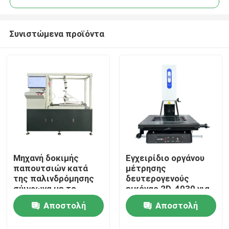
Συνιστώμενα προϊόντα
Μηχανή δοκιμής
Εγχειρίδιο οργάνου
Σπίτι
παπουτσιών κατά
μέτρησης
της παλινδρόμησης
δευτερογενούς
σύμφωνα με το
εικόνας 2D-4030 για
Προϊόντα
πρότυπο ISO 13287
ηλεκτρονικές
Αποστολή
Αποστολή
2007
συσκευές
Εμφάνιση VR
ερώτησης
ερώτησης