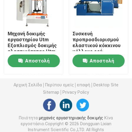
Universal Testing Machine
Μηχανή δοκιμής
Συσκευή
περιβαλλοντική μηχανή δοκιμής
εργαστηρίου Utm
προπροσδιορισμού
Εξοπλισμός δοκιμής
ελαστικού κόκκινου
ελαστικότητας Utm
κόλλους ροή
Μηχάνημα Δυναμικής Εξισορρόπησης
ακρίβεια 0,5 βαθμού
παροχής νερού 25°C
Αποστολή
Αποστολή
Ελέγχου
20L/min Με οθόνη
ελαστικότητας
αφής LCD υψηλής
Λαστιχένια μηχανή δοκιμής
ερώτησης
ερώτησης
καουτσούκ και
ευκρίνειας
πλαστικών
Αρχική Σελίδα
Περίπου εμείς
επαφή
Desktop Site
Εξοπλισμός δοκιμών αυτοκινήτων
Sitemap
Privacy Policy
Πλαστικός εξοπλισμός εργαστηρίου δοκιμών
Ποιότητα
μηχανές εργαστηριακής δοκιμής
Κίνα
εργοστάσιο.Copyright © 2026 Dongguan Lixian
συσκευάζοντας όργανα δοκιμής
Instrument Scientific Co.,LTD. All Rights