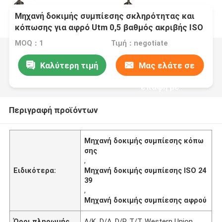
Μηχανή δοκιμής συμπίεσης σκληρότητας και
κόπωσης για αφρό Utm 0,5 βαθμός ακριβής ISO
2439 πρότυπο
MOQ：1
Τιμή：negotiate
Καλύτερη τιμή
Μας ελάτε σε
επαφή με
Περιγραφή προϊόντων
Μηχανή δοκιμής συμπίεσης κόπω
σης
,
Ειδικότερα:
Μηχανή δοκιμής συμπίεσης ISO 24
39
,
Μηχανή δοκιμής συμπίεσης αφρού
Όροι πληρωμής
Λ/Κ, D/A, D/P, T/T, Western Union,