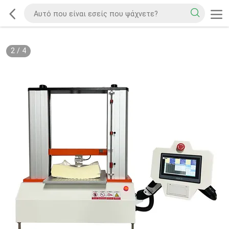
2
/
4