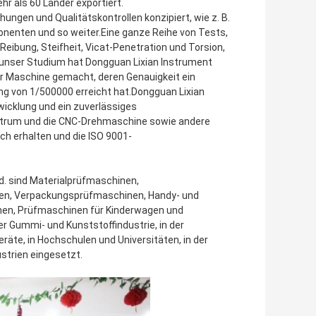
ehr als 60 Länder exportiert.
ungen und Qualitätskontrollen konzipiert, wie z. B.
ponenten und so weiter.Eine ganze Reihe von Tests,
 Reibung, Steifheit, Vicat-Penetration und Torsion,
 unser Studium hat Dongguan Lixian Instrument
rer Maschine gemacht, deren Genauigkeit ein
ng von 1/500000 erreicht hat.Dongguan Lixian
twicklung und ein zuverlässiges
rum und die CNC-Drehmaschine sowie andere
ich erhalten und die ISO 9001-
td. sind Materialprüfmaschinen,
en, Verpackungsprüfmaschinen, Handy- und
en, Prüfmaschinen für Kinderwagen und
r Gummi- und Kunststoffindustrie, in der
räte, in Hochschulen und Universitäten, in der
strien eingesetzt.