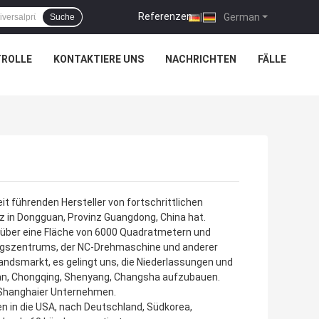
Referenzen
|
German
Suche
TROLLE
KONTAKTIERE UNS
NACHRICHTEN
FÄLLE
eit führenden Hersteller von fortschrittlichen
z in Dongguan, Provinz Guangdong, China hat.
ch über eine Fläche von 6000 Quadratmetern und
ungszentrums, der NC-Drehmaschine und anderer
landsmarkt, es gelingt uns, die Niederlassungen und
han, Chongqing, Shenyang, Changsha aufzubauen.
, Shanghaier Unternehmen.
 in die USA, nach Deutschland, Südkorea,