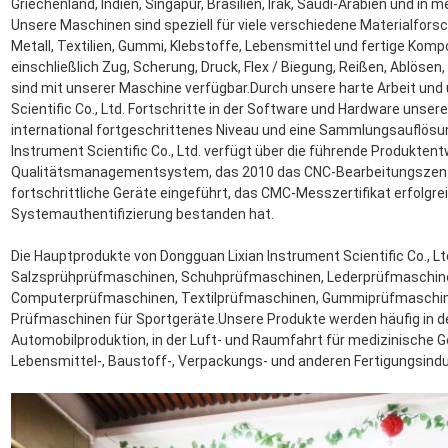
Griechenland, Indien, Singapur, Brasilien, Irak, Saudi-Arabien und in m
Unsere Maschinen sind speziell für viele verschiedene Materialforsch
Metall, Textilien, Gummi, Klebstoffe, Lebensmittel und fertige Kom
einschließlich Zug, Scherung, Druck, Flex / Biegung, Reißen, Ablösen,
sind mit unserer Maschine verfügbar.Durch unsere harte Arbeit und
Scientific Co., Ltd. Fortschritte in der Software und Hardware unse
international fortgeschrittenes Niveau und eine Sammlungsauflösu
Instrument Scientific Co., Ltd. verfügt über die führende Produkten
Qualitätsmanagementsystem, das 2010 das CNC-Bearbeitungszent
fortschrittliche Geräte eingeführt, das CMC-Messzertifikat erfolgre
Systemauthentifizierung bestanden hat.
Die Hauptprodukte von Dongguan Lixian Instrument Scientific Co., L
Salzsprühprüfmaschinen, Schuhprüfmaschinen, Lederprüfmaschin
Computerprüfmaschinen, Textilprüfmaschinen, Gummiprüfmaschin
Prüfmaschinen für Sportgeräte.Unsere Produkte werden häufig in de
Automobilproduktion, in der Luft- und Raumfahrt für medizinische Ge
Lebensmittel-, Baustoff-, Verpackungs- und anderen Fertigungsindu