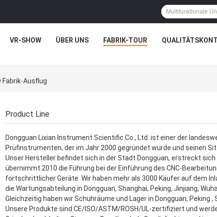
VR-SHOW
ÜBER UNS
FABRIK-TOUR
QUALITÄTSKON
 Fabrik-Ausflug
Product Line
Dongguan Lixian Instrument Scientific Co., Ltd. ist einer der landesw
Prüfinstrumenten, der im Jahr 2000 gegründet wurde und seinen Sit
Unser Hersteller befindet sich in der Stadt Dongguan, erstreckt si
übernimmt 2010 die Führung bei der Einführung des CNC-Bearbeit
fortschrittlicher Geräte .Wir haben mehr als 3000 Käufer auf dem In
die Wartungsabteilung in Dongguan, Shanghai, Peking, Jinjiang, Wu
Gleichzeitig haben wir Schuhräume und Lager in Dongguan, Peking 
Unsere Produkte sind CE/ISO/ASTM/ROSH/UL-zertifiziert und werden