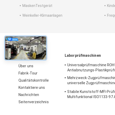
MaskenTestgerät
Kind
Weinkeller-Klimaanlagen
Freq
über
Laborprüfmaschinen
Universalprüfmaschine ROH
Über uns
Antiabnutzungs-Plastikprü
Fabrik-Tour
Mehrzweck-Zugprüfmaschi
Qualitätskontrolle
universelle Zugprüfmaschin
Kontaktiere uns
Touchscreen
Stabile Kunststoff-MFI-Prü
Nachrichten
Multifunktional ISO1133-9
Seitenverzeichnis