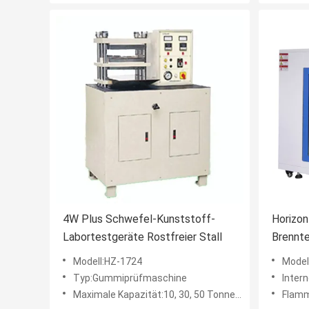
4W Plus Schwefel-Kunststoff-
Horizo
Labortestgeräte Rostfreier Stall
Brennte
korrosi
Modell:HZ-1724
Model
Kunsts
Typ:Gummiprüfmaschine
Internes 
Maximale Kapazität:10, 30, 50 Tonnen (Optional)
Flammenzeit