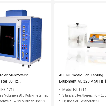
ntaler Mehrzweck-
ASTM Plastic Lab Testing
ster 50 Hz,
Equipment AC 220 V 50 Hz f
onsbeständige
Leck- und Siegelfestigkeit
l:HZ-1717
Modell:HZ-1714
toffprüfmaschine
Volumen:≥0,5 Kubikmeter, mit Glasbeobachtungstür
Standardtestbereich:0 – 250 kPa; 0 –
:0 ~ 99 Minuten und 99 Sekunden können eingestellt werden
Optionaler Testbereich:0 – 10 kPa;0 – 1,45 psi 0 – 100 kPa; 0 – 14,5 psi 0 – 400 kPa; 0 – 58,0 ps