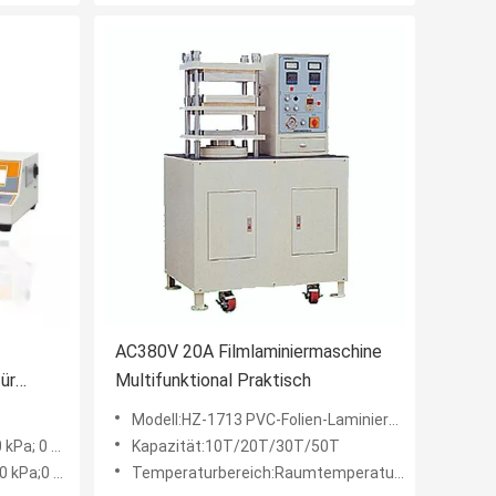
AC380V 20A Filmlaminiermaschine
ür
Multifunktional Praktisch
Modell:HZ-1713 PVC-Folien-Laminierungsfolien-Planplot
 36,3 psi
Kapazität:10T/20T/30T/50T
i 0 – 600 kPa; 0 – 87,0 ps
Temperaturbereich:Raumtemperatur ~ 300 Grad Celsius