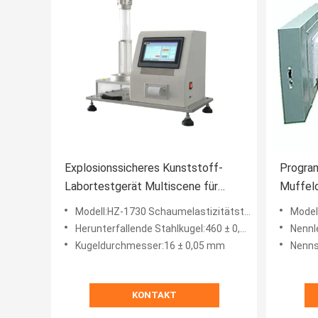
Explosionssicheres Kunststoff-
Progra
Labortestgerät Multiscene für
Muffelo
Schaumbeständigkeit
Labor
Modell:HZ-1730 Schaumelastizitätstester
Model
Herunterfallende Stahlkugel:460 ± 0,5 % mm (GB) 500 ± 0,5 % mm (amerikanischer Standard)
Nennl
Kugeldurchmesser:16 ± 0,05 mm
Nenn
KONTAKT