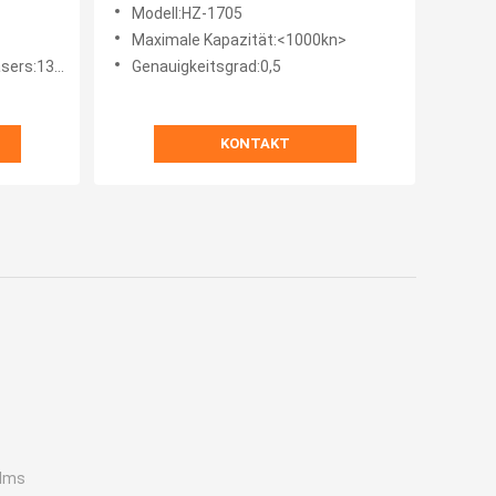
Multiscene Impact Gap Sample
Modell:HZ-1705
Cutter
Maximale Kapazität:<1000kn>
1300r/min
Genauigkeitsgrad:0,5
KONTAKT
elms