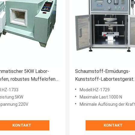
mmatischer 5KW Labor-
Schaumstoff-Ermüdungs-
fen, robustes Muffelofen-
Kunststoff-Labortestgerät
Mehrzweck-Automatik
l:HZ-1733
Modell:HZ-1729
eistung:5KW
Maximale Last:1000 N
spannung:220V
Minimale Auflösung der Kraftmess
KONTAKT
KONTAKT