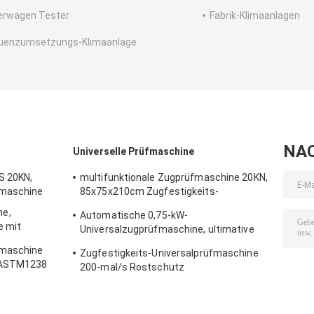
erwagen Tester
Fabrik-Klimaanlagen
uenzumsetzungs-Klimaanlage
NA
Universelle Prüfmaschine
S 20KN,
multifunktionale Zugprüfmaschine 20KN,
fmaschine
85x75x210cm Zugfestigkeits-
Ausrüstung
ne,
Automatische 0,75-kW-
e mit
Universalzugprüfmaschine, ultimative
Korrosionsschutzprüfmaschine
fmaschine
Zugfestigkeits-Universalprüfmaschine
7 ASTM1238
200-mal/s Rostschutz