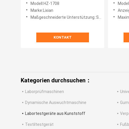
Vicat-Erweichungspunkt-
explosi
Modell:HZ-1708
Model
Vorrichtung
Zugfes
Marke:Lixian
Anzeig
Maßgeschneiderte Unterstützung::Soem, ODM, OBM
Maxim
KONTAKT
Kategorien durchsuchen：
Laborprüfmaschinen
Univ
Dynamische Auswuchtmaschine
Gum
Labortestgeräte aus Kunststoff
Verp
Textiltestgerät
Fußb