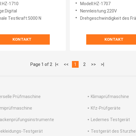
onssichere
Dumbbell-Stanze
l:HZ-1710
Modell:HZ-1707
tigkeitsmaschine
e:Digital
Nennleistung:220V
ale Testkraft:5000 N
Drehgeschwindigkeit des Fräsers:
KONTAKT
KONTAKT
Page 1 of 2
|<
<<
1
2
>>
>|
erselle Prüfmaschine
Klimaprüfmaschine
miprüfmaschine
Kfz-Prüfgeräte
ackenprüfungsinstrumente
Ledernes Testgerät
ekleidungs-Testgerät
Testgerät des Sturzh