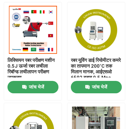
लिक्सियन रबर परीक्षण मशीन
रबर मूविंग डाई रियोमीटर कमरे
0.5J ऊर्जा रबर लचीला
का तापमान 200°C तक
रिबॉन्ड लचीलापन परीक्षण
मिलान मानक, आईएसओ
उपकरण
6502 दबाव 0.5 Mpa-
0.65 Mpa
जांच भेजें
जांच भेजें
घर
उत्पादों
वी.आर. शो