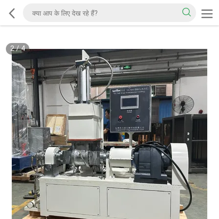
2
/
4