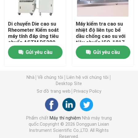
Máy kiểm tra đa năng
Di chuyển Die cao su
Máy kiểm tra cao su
Rheometer Kiểm soát
nhiệt độ liên tục bể
Máy kiểm tra môi trường
máy tính đáp ứng tiêu
dầu chống cao su với
chuẩn ASTM D5289
tiêu chuẩn ISO-1817
thử nghiệm cốc số 6
Gửi yêu cầu
Gửi yêu cầu
Máy cân bằng động
Máy kiểm tra cao su
Nhà
Về chúng tôi
Liên hệ với chúng tôi
Desktop Site
Sơ đồ trang web
Privacy Policy
Thiết bị kiểm tra ô tô
Thiết bị kiểm tra phòng thí nghiệm nhựa
Phẩm chất
Máy thí nghiệm
Nhà máy trung
quốc.Copyright © 2026 Dongguan Lixian
Instrument Scientific Co.,LTD. All Rights
dụng cụ kiểm tra đóng gói
Reserved.