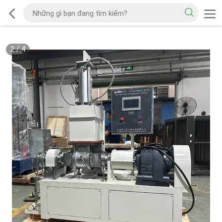
2
/
4