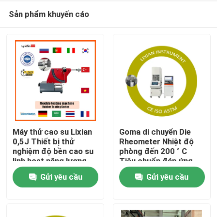
Sản phẩm khuyến cáo
Máy thử cao su Lixian
Goma di chuyển Die
0,5J Thiết bị thử
Rheometer Nhiệt độ
nghiệm độ bền cao su
phòng đến 200 ° C
Nhà
linh hoạt năng lượng
Tiêu chuẩn đáp ứng,
ISO 6502 Áp suất 0,5
Gửi yêu cầu
Gửi yêu cầu
Mpa-0,65 Mpa
Các sản phẩm
Hiển thị VR