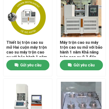
Về chúng tôi
Tham quan nhà máy
Thiết bị trộn cao su
Máy trộn cao su máy
Kiểm soát chất lượng
mở Hai cuộn máy trộn
trộn cao su mở với bảo
cao su máy trộn cao
hành 1 năm Khả năng
su với bảo hành 1 năm
trộn cao su 0,3 đến
Liên hệ chúng tôi
2kg
Gửi yêu cầu
Gửi yêu cầu
Tin tức
Các trường hợp
Máy thí nghiệm