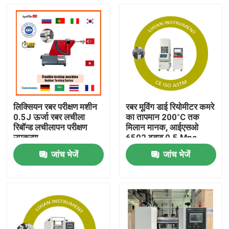
लिक्सियन रबर परीक्षण मशीन
रबर मूविंग डाई रियोमीटर कमरे
0.5J ऊर्जा रबर लचीला
का तापमान 200°C तक
रिबॉन्ड लचीलापन परीक्षण
मिलान मानक, आईएसओ
उपकरण
6502 दबाव 0.5 Mpa-
0.65 Mpa
जांच भेजें
जांच भेजें
घर
उत्पादों
वी.आर. शो