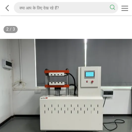
2
/
3