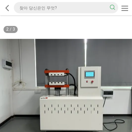
2
/
3