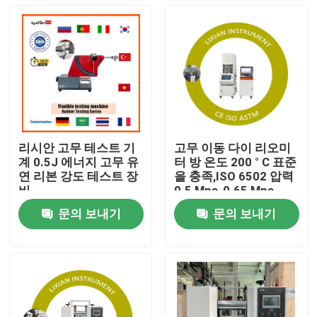
리시안 고무 테스트 기
고무 이동 다이 리오미
계 0.5J 에너지 고무 유
터 방 온도 200 ° C 표준
연 리본 강도 테스트 장
을 충족,ISO 6502 압력
비
0.5 Mpa-0.65 Mpa
문의 보내기
문의 보내기
집
제품
VR 쇼