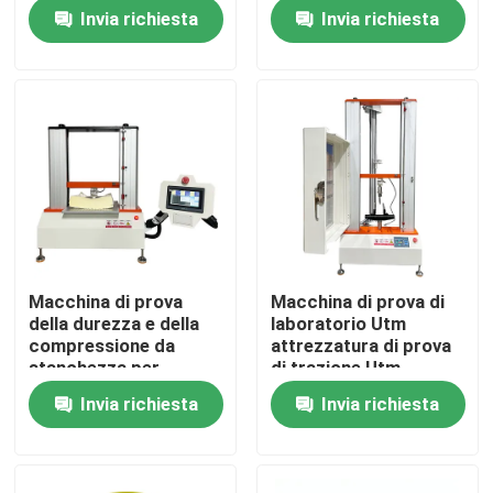
secondaria 2D-4030
informatico +
Invia richiesta
Invia richiesta
per apparecchi
software speciale
elettronici
Chi siamo
Giro della fabbrica
Controllo di qualità
Contattaci
Macchina di prova
Macchina di prova di
della durezza e della
laboratorio Utm
Notizia
compressione da
attrezzatura di prova
stanchezza per
di trazione Utm
schiuma Utm 0,5
accurato 0,5 grado
Invia richiesta
Invia richiesta
Casi
grado accurato ISO
gomma e plastica
2439 standard
prova di trazione
arresto di emergenza
macchine di prova di laboratorio