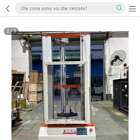
2
/
3