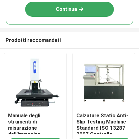
Continua
Prodotti raccomandati
Casa
Manuale degli
Calzature Static Anti-
Prodotti
strumenti di
Slip Testing Machine
misurazione
Standard ISO 13287
dell'immagine
2007 Controllo
Spettacolo VR