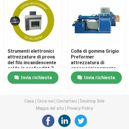
Macchina di prova universale
macchina di prove ambientali
Strumenti elettronici
Colla di gomma Grigio
Macchina equilibratrice dinamica
attrezzature di prova
Preformer
del filo incandescente
attrezzatura di
caldo in profondità 7
approvvigionamento
Macchina di prove di gomma
mm + 0,5 mm
idrico 25°C 20L/min
Invia richiesta
Invia richiesta
(regolabile) classe di
Con schermo LCD a
precisione: 0.5
tocco ad alta
Apparecchiature per test automobilistici
definizione
Casa
Circa noi
Contattaci
Desktop Site
Apparecchiature per test di laboratorio in plastica
Mappa del sito
Privacy Policy
strumenti difficili d'imballaggio