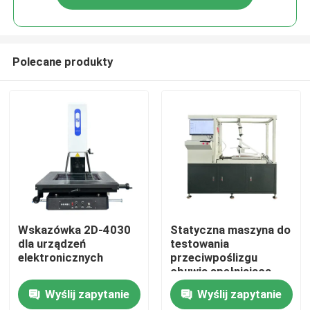
Polecane produkty
Dom
Wskazówka 2D-4030
Statyczna maszyna do
dla urządzeń
testowania
elektronicznych
przeciwpoślizgu
Produkty
obuwia spełniająca
standard ISO 13287
Wyślij zapytanie
Wyślij zapytanie
2007 sterowanie
Pokaz VR