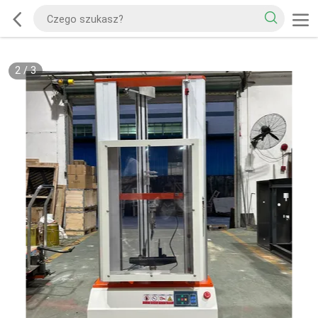
2
/
3