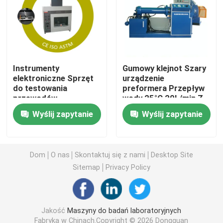
Uniwersalna maszyna testująca
Maszyna do testowania środowiska
Instrumenty
Gumowy klejnot Szary
elektroniczne Sprzęt
urządzenie
do testowania
preformera Przepływ
Dynamiczna maszyna do wyważania
przewodów
wody 25°C 20L/min Z
świecących Gorąco w
wysokiej
Wyślij zapytanie
Wyślij zapytanie
głębię 7 mm + 0,5 mm
rozdzielczości
Maszyna do testowania gumy
(regulowalna) Klasa
ekranem dotykowym
precyzji: 0.5
LCD
Sprzęt do testowania samochodów
Dom
O nas
Skontaktuj się z nami
Desktop Site
Sitemap
Privacy Policy
Sprzęt do testowania tworzyw sztucznych w laborato
Jakość
Maszyny do badań laboratoryjnych
przyrządy do testowania opakowań
Fabryka w Chinach.Copyright © 2026 Dongguan