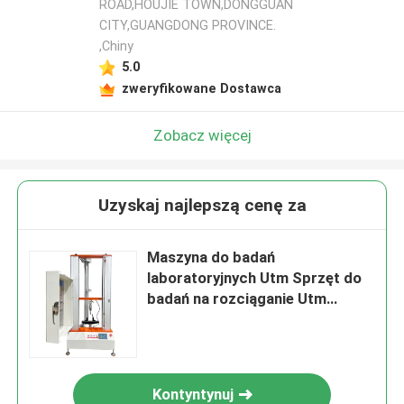
ROAD,HOUJIE TOWN,DONGGUAN
CITY,GUANGDONG PROVINCE.
,Chiny
5.0
zweryfikowane Dostawca
Zobacz więcej
Uzyskaj najlepszą cenę za
Maszyna do badań
laboratoryjnych Utm Sprzęt do
badań na rozciąganie Utm
Dokładność 0,5 stopnia Kauczuk
i Plasty Test na rozciąganie
awaryjny
Kontyntynuj