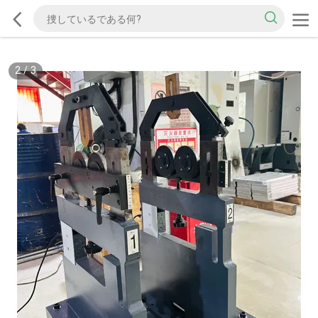
2
/
3