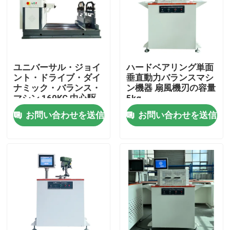
私たちに関しては
工場見学
ユニバーサル・ジョイ
ハードベアリング単面
ント・ドライブ・ダイ
垂直動力バランスマシ
ナミック・バランス・
ン機器 扇風機刃の容量
品質管理
マシン 160KG 中心駆
5kg
動機のための作業部品
お問い合わせを送信
お問い合わせを送信
の最大質量
お問い合わせ
ニュース
ケース
研究室試験機械