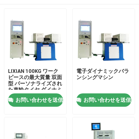
LIXIAN 100KG ワーク
電子ダイナミックバラ
ピースの最大質量 双面
ンシングマシン
型 パーソナライズされ
た車輪タイヤ ダイナミ
ックバランスマシン 試
家
お問い合わせを送信
お問い合わせを送信
験機器
製品
VRショー