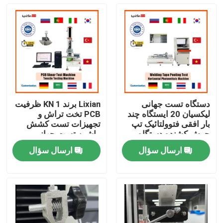
دستگاه تست جهانی
Lixian برند 1 KN ظرفیت
لیکسیان 20 ایستگاه چند
PCB تخت تراش و
بار افقی فتوولتائیک تپ
تجهیزات تست کشش
جوش کشنده دستگاه
ماشین تست جهانی
تست نیروی
ارسال سؤال
ارسال سؤال
صفحه اصلی
محصولات
نمایش واقعیت مجازی