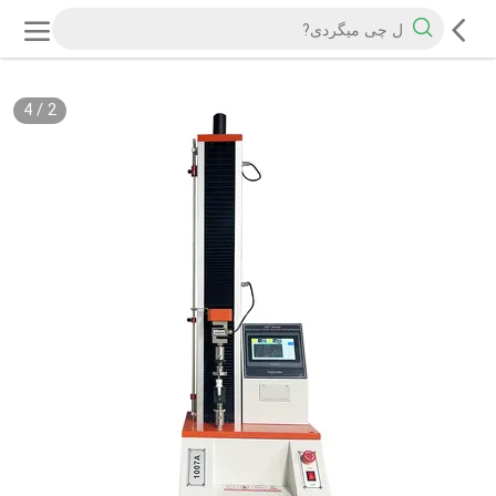
4
/
2