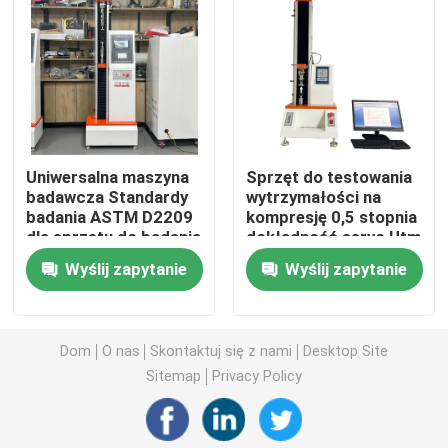
Uniwersalna maszyna testująca
Maszyna do testowania środowiska
Uniwersalna maszyna
Sprzęt do testowania
Dynamiczna maszyna do wyważania
badawcza Standardy
wytrzymałości na
badania ASTM D2209
kompresję 0,5 stopnia
dla sprzętu do badania
dokładność servo Utm
Maszyna do testowania gumy
wytrzymałości skóry
2kn Max Load Push-
Wyślij zapytanie
Wyślij zapytanie
5kn Max Load
Type Spray Head
Nozzle
Sprzęt do testowania samochodów
Dom
O nas
Skontaktuj się z nami
Desktop Site
Sprzęt do testowania tworzyw sztucznych w laborato
Sitemap
Privacy Policy
przyrządy do testowania opakowań