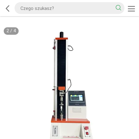
2
/
4