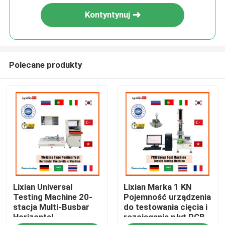
Kontyntynuj
Polecane produkty
Dom
Lixian Universal
Lixian Marka 1 KN
Produkty
Testing Machine 20-
Pojemność urządzenia
stacja Multi-Busbar
do testowania cięcia i
Horizontal
rozciągania płyt PCB
Pokaz VR