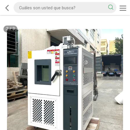
2
/
3