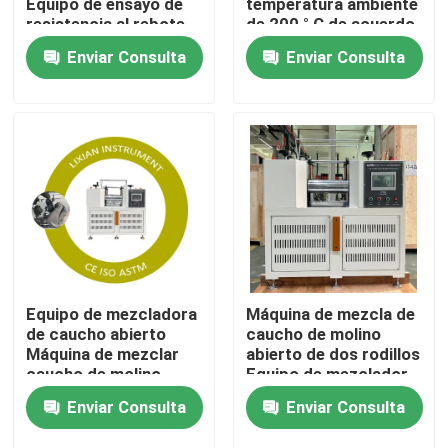
Equipo de ensayo de
temperatura ambiente
resistencia al rebote
de 200 ° C de acuerdo
flexible del caucho
con el estándar ISO
Enviar Consulta
Enviar Consulta
Sobre nosotros
energético
6502 Presión 0,5 Mpa-
0,65 Mpa
Tour por la fábrica
Control de calidad
Contáctenos
Noticias
Equipo de mezcladora
Máquina de mezcla de
de caucho abierto
caucho de molino
Máquina de mezclar
abierto de dos rodillos
Casos
caucho de molino
Equipo de mezclador
abierto de dos rodillos
de caucho abierto con
Enviar Consulta
Enviar Consulta
con garantía de 1 año
garantía de un año
Capacidad de mezcla
Capacidad de mezcla
máquinas de la prueba de laboratorio