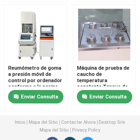
de caucho de 0,3 a 2
de caucho de 0,3 a 2
kg
kg
Máquina de prueba universal
máquina de prueba ambiental
Máquina de equilibrio dinámico
Reumómetro de goma
Máquina de prueba de
a presión móvil de
caucho de
Máquina de prueba de goma
control por ordenador
temperatura
conforme a la norma
constante Tanque de
ASTM D5289
aceite de resistencia
Equipo de prueba automotriz
Enviar Consulta
Enviar Consulta
al caucho con taza de
prueba ISO-1817
estándar número 6
Equipo de prueba de laboratorio de plástico
Inicio
Mapa del Sitio
Contactar Ahora
Desktop Site
Mapa del Sitio
Privacy Policy
instrumentos de prueba de empaquetado