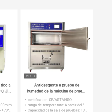
tico a
Antidesgaste a prueba de
0℃ JIS
humedad de la máquina de prueba
1171
ambiental del envejecimiento
certification
: CE/ASTM/ISO
atura
ULTRAVIOLETA de ASTM
*600m m
rango de temperatura
: A partir del °C el 50 al °C 75
no del
C, 0-+70℃
Capacidad de la sala de pruebas
: 137*53*136cm