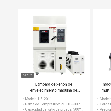
Lámpara de xenón de
máqu
envejecimiento máquina de
multi
prueba ambiental para la
resi
Modelo
: HZ-2011
Model
resistencia a la intemperie de
Gama de Temprature
: RT+10~80 celsius
Carga
tejidos OEM ODM personalizado y
Capacidad del sitio de prueba
: 500*600*500m m
Precis