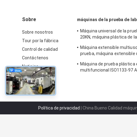
Sobre
máquinas de la prueba de la
Máquina universal de la pru
Sobre nosotros
20KN, máquina plástica de la
Tour por la fábrica
abrasión anti
Máquina extensible multiuso
Control de calidad
prueba, máquina extensible 
Contáctenos
la pantalla táctil
Máquina de prueba plástica 
Noticias
multifuncional ISO1133-97
mapa del sitio
Política de privacidad
| China Bueno Calidad máquin