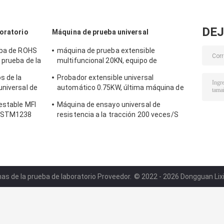
DEJ
boratorio
Máquina de prueba universal
eba de ROHS
máquina de prueba extensible
 prueba de la
multifuncional 20KN, equipo de
resistencia a la tensión de los
s de la
Probador extensible universal
85x75x210cm
universal de
automático 0.75KW, última máquina de
prueba anticorrosiva
estable MFI
Máquina de ensayo universal de
 ASTM1238
resistencia a la tracción 200 veces/S
antioxidante
as de la prueba de laboratorio Proveedor.
© 2022 - 2026 Dongguan Lixia