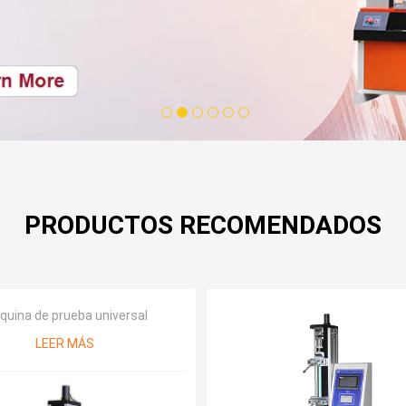
1
2
3
4
5
6
PRODUCTOS RECOMENDADOS
uina de prueba universal
LEER MÁS