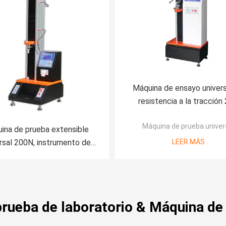
Máquina de ensayo univers
resistencia a la tracción
veces/S antioxidant
Máquina de prueba univer
ina de prueba extensible
rsal 200N, instrumento de
LEER MÁS
da de la resistencia a la
tensión de Lixian
prueba de laboratorio & Máquina de 