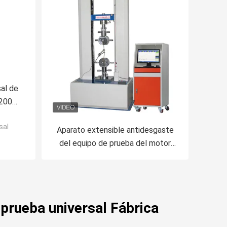
al de
 200
e
sal
Aparato extensible antidesgaste
del equipo de prueba del motor
servo para el metal
prueba universal Fábrica