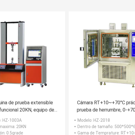
ina de prueba extensible
Cámara RT+10~+70°C prác
funcional 20KN, equipo de
prueba de herrumbre, 0-+7
stencia a la tensión de los
K 6259 ASTM1149 ASTM
o
: HZ-1003A
Modelo
: HZ-2018
85x75x210cm
de la prueba de la temper
 maxima
: 20KN
Dentro de tamaño
: 500*500
del envejecimiento del ozo
ión
: 0.5grade
Gama de Temprature
: RT+10~+70°