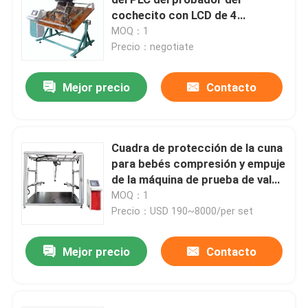
cochecito con LCD de 4
pulgadas
MOQ：1
Máquina de prueba universal
Precio：negotiate
máquina de prueba ambiental
Mejor precio
Contacto
Máquina de equilibrio dinámico
Cuadra de protección de la cuna
para bebés compresión y empuje
Máquina de prueba de goma
de la máquina de prueba de valor
de fuerza exactitud de 1% de
MOQ：1
Equipo de prueba automotriz
fuerza lateral rango de fuerza
Precio：USD 190~8000/per set
del cilindro 0-300n
Mejor precio
Contacto
Equipo de prueba de laboratorio de plástico
instrumentos de prueba de empaquetado