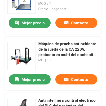
MOQ：1
Precio：negotiate
Sobre nosotros
Mejor precio
Contacto
Tour por la fábrica
Control de calidad
Máquina de prueba antioxidante
de la rueda de la CA 220V,
probadores multi del cochecito
Contáctenos
de la función
MOQ：1
Noticias
Mejor precio
Contacto
Casos
Anti interfiera control eléctrico
máquinas de la prueba de laboratorio
del PLC del probador del