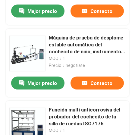
Mejor precio
Contacto
Máquina de prueba de desplome
estable automática del
cochecito de niño, instrumento
de prueba multiusos del
MOQ：1
cochecito de niño
Precio：negotiate
Mejor precio
Contacto
Función multi anticorrosiva del
probador del cochecito de la
silla de ruedas ISO7176
MOQ：1