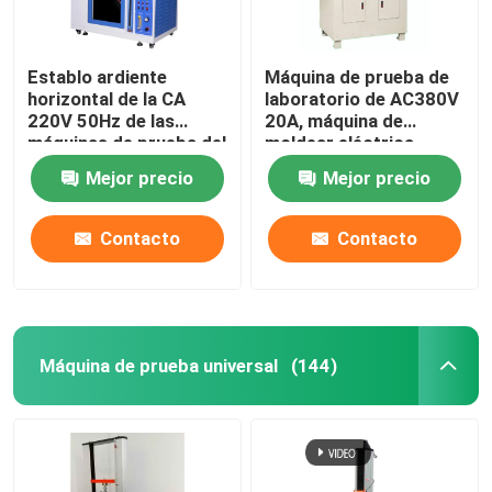
Establo ardiente
Máquina de prueba de
horizontal de la CA
laboratorio de AC380V
220V 50Hz de las
20A, máquina de
máquinas de prueba del
moldear eléctrica
laboratorio
durable más del azufre
Mejor precio
Mejor precio
Contacto
Contacto
Máquina de prueba universal
(144)