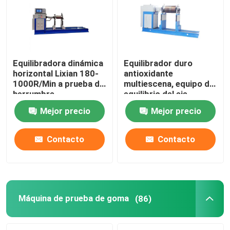
Equilibradora dinámica
Equilibrador duro
horizontal Lixian 180-
antioxidante
1000R/Min a prueba de
multiescena, equipo de
herrumbre
equilibrio del eje
impulsor estable
Mejor precio
Mejor precio
Contacto
Contacto
Máquina de prueba de goma
(86)