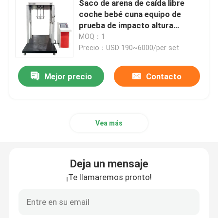
Saco de arena de caída libre
coche bebé cuna equipo de
Equipo de prueba de cuero
prueba de impacto altura
ajustable de impacto 25 ~
MOQ：1
250mm LCD pantalla táctil
Precio：USD 190~6000/per set
equipo de prueba de la materia textil
pantalla digital
Mejor precio
Contacto
Equipo de prueba del calzado
equipo de prueba del casco
Vea más
Equipo de prueba de la máscara
Deja un mensaje
¡Te llamaremos pronto!
Probador de cochecito
Aires acondicionados de la fábrica