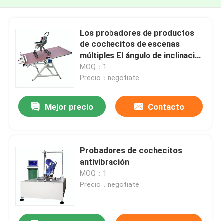
Los probadores de productos
de cochecitos de escenas
múltiples El ángulo de inclinación
de nivel a 15 grados
MOQ：1
Precio：negotiate
Mejor precio
Contacto
Probadores de cochecitos
antivibración
MOQ：1
Precio：negotiate