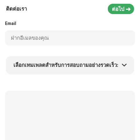
ติดต่อเรา
ต่อไป
Email
เลือกเทมเพลตสำหรับการสอบถามอย่างรวดเร็ว:
ราคาสินค้า
Min.order quantity
รายละเอียดเพิ่มเติม