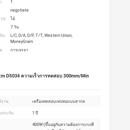
ำ:
1
negotiate
รจุ:
ไม้
7 วัน
งิน:
L/C, D/A, D/P, T/T, Western Union,
MoneyGram
ต:
การเจรจา
b Astm D5034 ความเร็วการทดสอบ 300mm/Min
้งาน:
เครื่องทดสอบเทปทอแบบสากล
บประกัน:
1 ปี
400W (ขึ้นอยู่กับความต้องการแรงที่