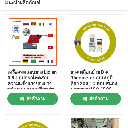
แนะนำผลิตภัณฑ์
เครื่องทดสอบยาง Lixian
ยางเคลื่อนย้าย Die
0.5J อุปกรณ์ทดสอบ
Rheometer อุณหภูมิ
ความแข็งแรงของยาง
ห้อง 200 ° C ตอบสนอง
พลังงานยางยางยืดหยุ่น
มาตรฐาน ISO 6502
บ้าน
ความดัน 0.5 Mpa-0.65
ส่งคำถาม
ส่งคำถาม
Mpa
สินค้า
วีอาร์ โชว์