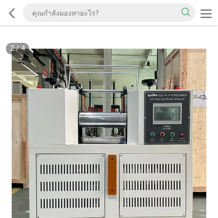
2
/
4