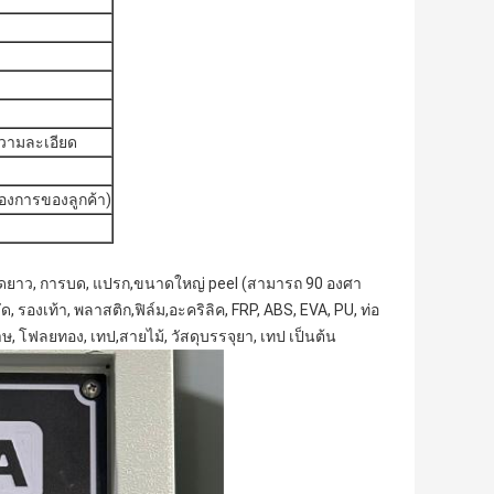
ความละเอียด
องการของลูกค้า)
ยาว, การบด, แปรก,ขนาดใหญ่ peel (สามารถ 90 องศา
รองเท้า, พลาสติก,ฟิล์ม,อะคริลิค, FRP, ABS, EVA, PU, ท่อ
าษ, โฟลยทอง, เทป,สายไม้, วัสดุบรรจุยา, เทป เป็นต้น