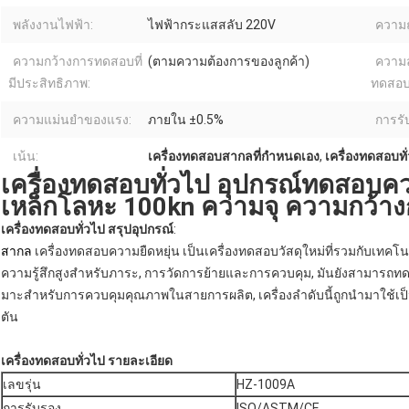
พลังงานไฟฟ้า:
ไฟฟ้ากระแสสลับ 220V
ความถ
ความกว้างการทดสอบที่
(ตามความต้องการของลูกค้า)
ความล
มีประสิทธิภาพ:
ทดสอบ
ความแม่นยำของแรง:
ภายใน ±0.5%
การรั
เน้น:
เครื่องทดสอบสากลที่กําหนดเอง
,
เครื่องทดสอบทั
เครื่องทดสอบทั่วไป อุปกรณ์ทดสอบค
เหล็กโลหะ 100kn ความจุ ความกว้าง
เครื่องทดสอบทั่วไป
สรุปอุปกรณ์
:
สากล
เครื่องทดสอบความยืดหยุ่น เป็นเครื่องทดสอบวัสดุใหม่ที่รวมกับเทคโ
ความรู้สึกสูงสําหรับภาระ, การวัดการย้ายและการควบคุม, มันยังสามารถทดสอ
มาะสําหรับการควบคุมคุณภาพในสายการผลิต, เครื่องลําดับนี้ถูกนํามาใช้เป
ตัน
เครื่องทดสอบทั่วไป
รายละเอียด
เลขรุ่น
HZ-1009A
การรับรอง
ISO/ASTM/CE