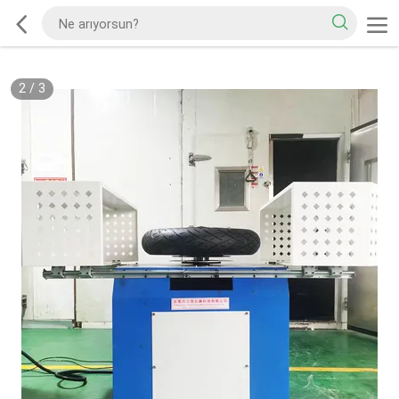
2
/
3