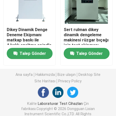
Üniversal Test Makinesi
Dikey Dinamik Denge
Sert rulman dikey
Çevresel Test Makinesi
Deneme Ekipmanı
dinamik dengeleme
matkap baskı ile
makinesi rüzgar bıçağı
Ağırlık azaltma spindle
için test ekipmanı
Dinamik Balans Makinası
NSK rulman Denge hızı
turbina dengeleme hızı
Talep Gönder
Talep Gönder
700r/min 100 KG
1100r/min
Maksimum yük
Kauçuk Test Makinası
Ana sayfa
Hakkımızda
Bize ulaşın
Desktop Site
Otomotiv Test Cihazları
Site Haritası
Privacy Policy
Plastik Laboratuar Test Cihazları
Kalite
Laboratuvar Test Cihazları
Çin
fabrikası.Copyright © 2026 Dongguan Lixian
ambalaj test cihazları
Instrument Scientific Co.,LTD. All Rights