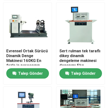
Hakkımızda
Fabrika turu
Kalite kontrol
Evrensel Ortak Sürücü
Sert rulman tek taraflı
Dinamik Denge
dikey dinamik
Bize Ulaşın
Makinesi 160KG En
dengeleme makinesi
fazla iş parçasının
donanımı 5kg
kütlesi Merkezi Çekici
kapasiteli fan bıçakları
Talep Gönder
Talep Gönder
Haberler
için
için
vakalar
Laboratuvar Test Cihazları