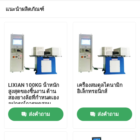
แนะนำผลิตภัณฑ์
LIXIAN 100KG น้ําหนัก
เครื่องสมดุลไดนามิก
สูงสุดของชิ้นงาน ด้าน
อิเล็กทรอนิกส์
สองยางล้อที่กําหนดเอง
บ้าน
อุปกรณ์การทดสอบ
เครื่องปรับสมดุลแบบ
ส่งคำถาม
ส่งคำถาม
ไดนามิก
สินค้า
วีอาร์ โชว์