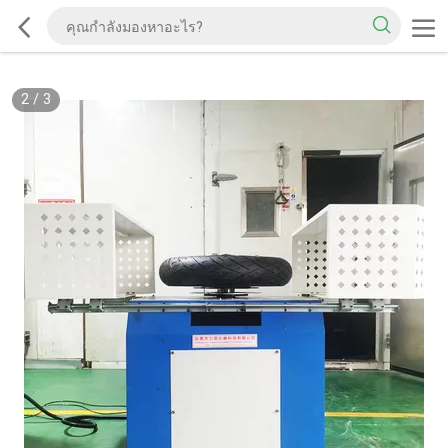
2
/
3