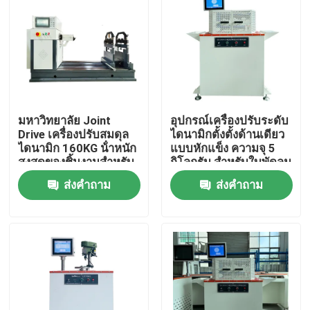
เกี่ยวกับเรา
ทัวร์โรงงาน
มหาวิทยาลัย Joint
อุปกรณ์เครื่องปรับระดับ
ควบคุมคุณภาพ
Drive เครื่องปรับสมดุล
ไดนามิกตั้งตั้งด้านเดียว
ไดนามิก 160KG น้ําหนัก
แบบหักแข็ง ความจุ 5
สูงสุดของชิ้นงานสําหรับ
กิโลกรัม สําหรับใบพัดลม
ติดต่อเรา
centrifugal impeller
ส่งคำถาม
ส่งคำถาม
ข่าว
คดี
เครื่องทดสอบในห้องปฏิบัติการ