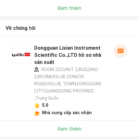
Xem thêm
Về chúng tôi
Dongguan Lixian Instrument
Scientific Co.,LTD hồ sơ nhà
sản xuất
ROOM 223,UNIT 2,BUILDING
2,NO.5MHOUJIE DONGYE
ROAD,HOUJIE TOWN,DONGGUAN
CITY,GUANGDONG PROVINCE.
,Trung Quốc
5.0
Nhà cung cấp xác nhận
Xem thêm