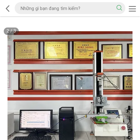
2
/
3