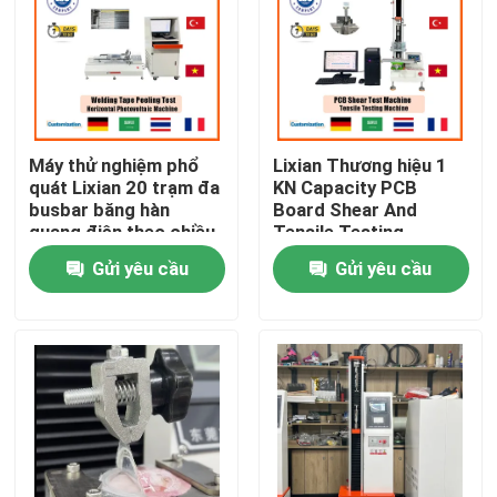
Máy thử nghiệm phổ
Lixian Thương hiệu 1
quát Lixian 20 trạm đa
KN Capacity PCB
busbar băng hàn
Board Shear And
quang điện theo chiều
Tensile Testing
ngang Thiết bị máy thử
Equipment Máy thử
Gửi yêu cầu
Gửi yêu cầu
nghiệm lực peeling
nghiệm phổ quát
Nhà
Các sản phẩm
Hiển thị VR