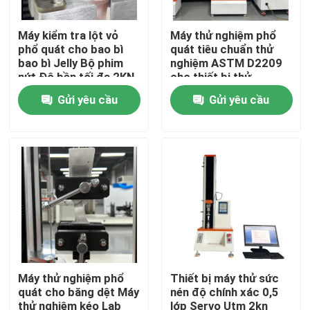
Máy kiểm tra lột vỏ
Máy thử nghiệm phổ
Về chúng tôi
phổ quát cho bao bì
quát tiêu chuẩn thử
bao bì Jelly Bộ phim
nghiệm ASTM D2209
nứt Độ bền tối đa 2KN
cho thiết bị thử
Tham quan nhà máy
nghiệm độ bền da 5kn
Gửi yêu cầu
Gửi yêu cầu
Max Load
Kiểm soát chất lượng
Liên hệ chúng tôi
Tin tức
Các trường hợp
Máy thử nghiệm phổ
Thiết bị máy thử sức
quát cho băng dệt Máy
nén độ chính xác 0,5
Máy thí nghiệm
thử nghiệm kéo Lab
lớp Servo Utm 2kn