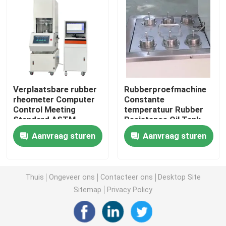
Universele testmachine
milieu het testen machine
Verplaatsbare rubber
Rubberproefmachine
Dynamische balanceermachine
rheometer Computer
Constante
Control Meeting
temperatuur Rubber
Standard ASTM
Resistance Oil Tank
Rubber het Testen Machine
D5289
met standaard ISO-
Aanvraag sturen
Aanvraag sturen
1817 Test Cup
Nummer 6
Testapparatuur voor auto's
Thuis
Ongeveer ons
Contacteer ons
Desktop Site
Kunststof laboratoriumtestapparatuur
Sitemap
Privacy Policy
verpakkende het testen instrumenten