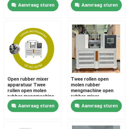
Rebond Rebond -
ISO 6502 norm Druk
Aanvraag sturen
Aanvraag sturen
testapparatuur
0,5 Mpa-0,65 Mpa
Over ons
Fabrieksrondleiding
Kwaliteitscontrole
Neem contact met ons op
Open rubber mixer
Twee rollen open
apparatuur Twee
molen rubber
Nieuws
rollen open molen
mengmachine open
rubber mengmachine
rubber mixer
met 1 jaar garantie
apparatuur met 1 jaar
Aanvraag sturen
Aanvraag sturen
Gevallen
Rubber
garantie rubber
mengcapaciteit 0,3
mengcapaciteit 0,3
tot 2 kg
tot 2 kg
laboratoriumtestmachines