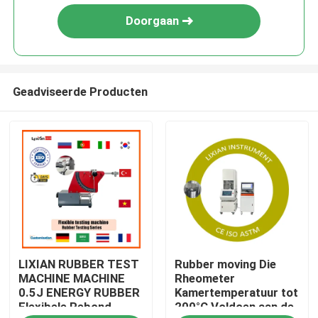
Doorgaan
Geadviseerde Producten
Huis
LIXIAN RUBBER TEST
Rubber moving Die
Producten
MACHINE MACHINE
Rheometer
0.5J ENERGY RUBBER
Kamertemperatuur tot
Flexibele Rebond
200°C Voldoen aan de
VR-show