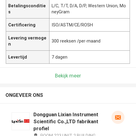
Betalingsconditie
L/C, T/T, D/A, D/P, Western Union, Mo
s
neyGram
Certificering
ISO/ASTM/CE/ROSH
Levering vermoge
300 reeksen /per-maand
n
Levertijd
7 dagen
Bekijk meer
ONGEVEER ONS
Dongguan Lixian Instrument
Scientific Co.,LTD fabrikant
profiel
ROOM 223,UNIT 2,BUILDING