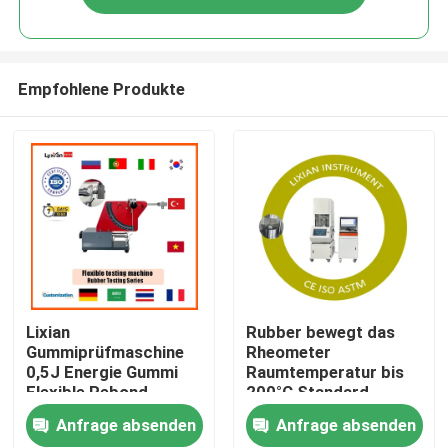
Empfohlene Produkte
Heim
Lixian
Rubber bewegt das
Gummiprüfmaschine
Rheometer
0,5J Energie Gummi
Raumtemperatur bis
Produkte
Flexible Rebond
200°C Standard
Widerstandsfähigkeit
erfüllt, ISO 6502
Anfrage absenden
Anfrage absenden
Prüfgerät
Druck 0,5 Mpa-0,65
VR-Show