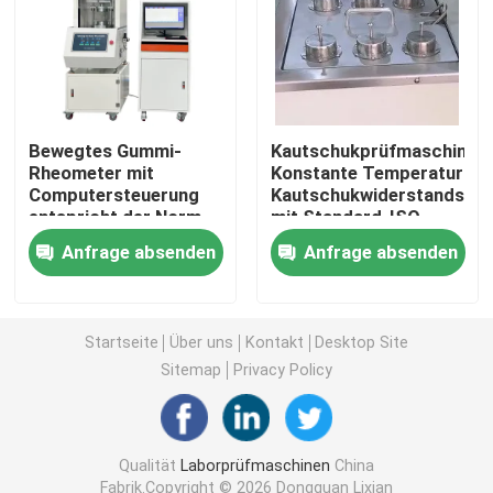
Universelle Prüfmaschine
Klimaprüfmaschine
Bewegtes Gummi-
Kautschukprüfmaschine
Rheometer mit
Konstante Temperatur
Computersteuerung
Kautschukwiderstandsölb
Dynamische Auswuchtmaschine
entspricht der Norm
mit Standard-ISO-
ASTM D5289
1817-Prüfbecher
Anfrage absenden
Anfrage absenden
Nummer 6
Gummiprüfmaschine
Kfz-Prüfgeräte
Startseite
Über uns
Kontakt
Desktop Site
Sitemap
Privacy Policy
Labortestgeräte aus Kunststoff
Qualität
Laborprüfmaschinen
China
Verpackenprüfungsinstrumente
Fabrik.Copyright © 2026 Dongguan Lixian