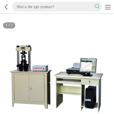
1
/
1