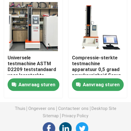
Universele testmachine
milieu het testen machine
Dynamische balanceermachine
Universele
Compressie-sterkte
testmachine ASTM
testmachine
D2209 teststandaard
apparatuur 0,5 graad
Rubber het Testen Machine
voor leersterkte-
nauwkeurigheid Servo
testapparatuur 5 kn
Utm 2kn Max Load
Aanvraag sturen
Aanvraag sturen
Max Load
Push-Type Spray Head
Testapparatuur voor auto's
Nozzle
Kunststof laboratoriumtestapparatuur
Thuis
Ongeveer ons
Contacteer ons
Desktop Site
Sitemap
Privacy Policy
verpakkende het testen instrumenten