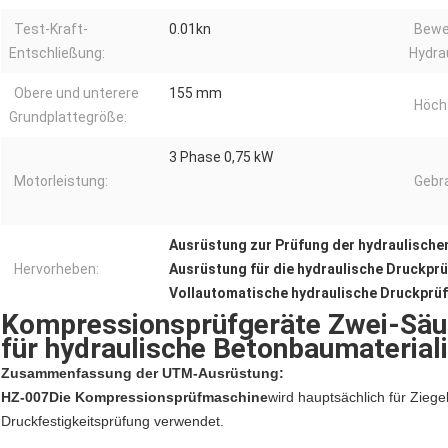
Test-Kraft-
0.01kn
Bewe
Entschließung:
Hydra
Obere und unterere
155 mm
Höch
Grundplattegröße:
3 Phase 0,75 kW
Motorleistung:
Gebr
Ausrüstung zur Prüfung der hydraulische
Hervorheben:
Ausrüstung für die hydraulische Druckpr
Vollautomatische hydraulische Druckprü
Kompressionsprüfgeräte Zwei-Säu
für hydraulische Betonbaumaterial
Zusammenfassung der UTM-Ausrüstung:
HZ-007
Die Kompressionsprüfmaschine
wird hauptsächlich für Zieg
Druckfestigkeitsprüfung verwendet.