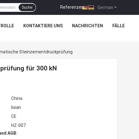
Referenzen
|
German
Suche
TROLLE
KONTAKTIERE UNS
NACHRICHTEN
FÄLLE
tomatische Steinzementdruckprüfung
sprüfung für 300 kN
China
lixian
CE
HZ-007
and AGB: