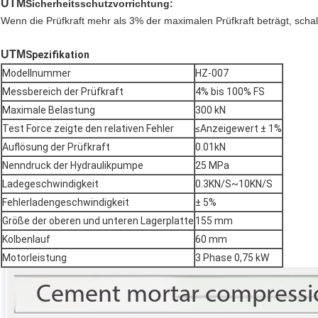
UTM
Sicherheitsschutzvorrichtung:
Wenn die Prüfkraft mehr als 3% der maximalen Prüfkraft beträgt, scha
UTM
Spezifikation
Modellnummer
HZ-007
Messbereich der Prüfkraft
4% bis 100% FS
Maximale Belastung
300 kN
Test Force zeigte den relativen Fehler
≤Anzeigewert ± 1%
Auflösung der Prüfkraft
0.01kN
Nenndruck der Hydraulikpumpe
25 MPa
Ladegeschwindigkeit
0.3KN/S~10KN/S
Fehlerladengeschwindigkeit
± 5%
Größe der oberen und unteren Lagerplatte
155 mm
Kolbenlauf
60 mm
Motorleistung
3 Phase 0,75 kW