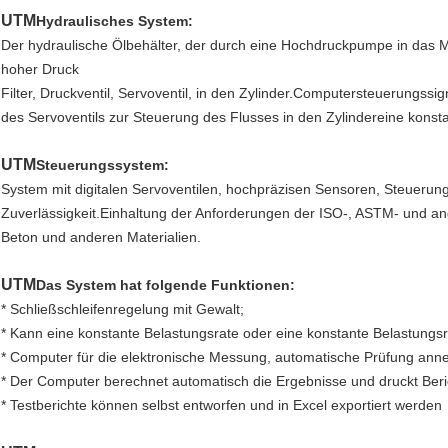
UTM
Hydraulisches System:
Der hydraulische Ölbehälter, der durch eine Hochdruckpumpe in das Moto
hoher Druck
Filter, Druckventil, Servoventil, in den Zylinder.Computersteuerungssi
des Servoventils zur Steuerung des Flusses in den Zylindereine konstan
UTM
Steuerungssystem:
System mit digitalen Servoventilen, hochpräzisen Sensoren, Steuerun
Zuverlässigkeit.Einhaltung der Anforderungen der ISO-, ASTM- und a
Beton und anderen Materialien.
UTM
Das System hat folgende Funktionen:
* Schließschleifenregelung mit Gewalt;
* Kann eine konstante Belastungsrate oder eine konstante Belastungsr
* Computer für die elektronische Messung, automatische Prüfung an
* Der Computer berechnet automatisch die Ergebnisse und druckt Beri
* Testberichte können selbst entworfen und in Excel exportiert werden