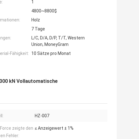
e:
1
4800~8800$
rmationen:
Holz
7 Tage
ngen:
L/C, D/A, D/P, T/T, Western
Union, MoneyGram
ial-Fähigkeit:
10 Sätze pro Monat
 300 kN Vollautomatische
l:
HZ-007
Force zeigte den
≤ Anzeigewert ± 1%
ven Fehler: