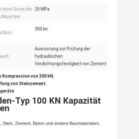
rteter Druck der
25 MPa
ulikpumpe:
300 kn
stlast:
Ausrüstung zur Prüfung der
auch:
hydraulischen
Verdichtungsfestigkeit von Zement
n Kompression von 300 kN
,
üfung von Steinzement
,
fgeräte
len-Typ 100 KN Kapazität
ien
el, Stein, Zement, Beton und andere Baumaterialien,