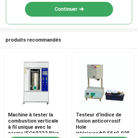
Continuer
produits recommandés
Maison
Machine à tester la
Testeur d'indice de
Des produits
combustion verticale
fusion anticorrosif
à fil unique avec la
Hole
norme IEC60332 Blue
intérieureф9.55±0.025
Spectacle RV