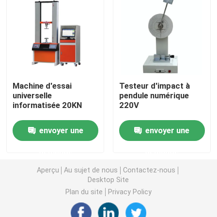
Machine d'essai universelle
machine d'essai environnemental
Machine d'essai
Testeur d'impact à
Machine d'équilibrage dynamique
universelle
pendule numérique
informatisée 20KN
220V
Machine d'essai en caoutchouc
envoyer une
envoyer une
Équipement d'essai automobile
demande
demande
Aperçu
Au sujet de nous
Contactez-nous
Équipement d'essai de laboratoire en plastique
Desktop Site
Plan du site
Privacy Policy
instruments de essai de empaquetage