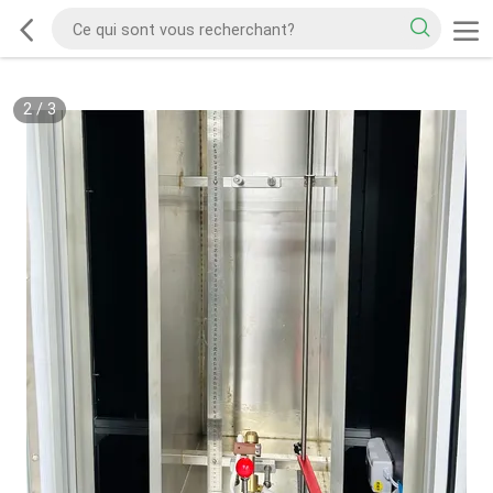
2
/
3