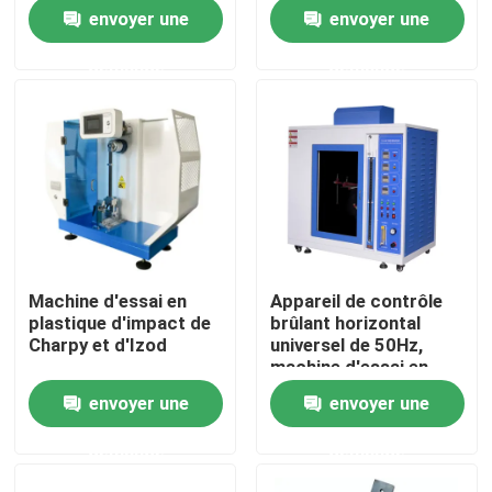
Flame Core Height
mm Plage de
envoyer une
envoyer une
46~78mm
température 80°C ≈
400°C
À propos de nous
demande
demande
Visite de l'usine
Contrôle de qualité
Nous contacter
Machine d'essai en
Appareil de contrôle
plastique d'impact de
brûlant horizontal
Nouvelles
Charpy et d'Izod
universel de 50Hz,
machine d'essai en
plastique
envoyer une
envoyer une
Cas
anticorrosive
demande
demande
machines d'essai en laboratoire