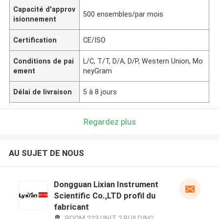
Capacité d'approv
500 ensembles/par mois
isionnement
Certification
CE/ISO
Conditions de pai
L/C, T/T, D/A, D/P, Western Union, Mo
ement
neyGram
Délai de livraison
5 à 8 jours
Regardez plus
AU SUJET DE NOUS
Dongguan Lixian Instrument
Scientific Co.,LTD profil du
fabricant
ROOM 223,UNIT 2,BUILDING