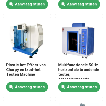
blauwe vlam
80°C~400°C
Aanvraag sturen
Aanvraag sturen
kernhoogte 46~78mm
Over ons
Fabrieksrondleiding
Kwaliteitscontrole
Neem contact met ons op
Plastic het Effect van
Multifunctionele 50Hz
Charpy en Izod-het
horizontale brandende
Nieuws
Testen Machine
tester,
corrosiewerende
kunststof
Aanvraag sturen
Aanvraag sturen
Gevallen
testmachine
laboratoriumtestmachines