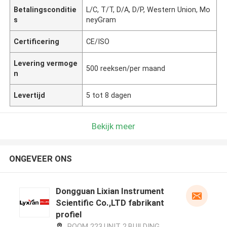
Betalingsconditie
L/C, T/T, D/A, D/P, Western Union, Mo
s
neyGram
Certificering
CE/ISO
Levering vermoge
500 reeksen/per maand
n
Levertijd
5 tot 8 dagen
Bekijk meer
ONGEVEER ONS
Dongguan Lixian Instrument
Scientific Co.,LTD fabrikant
profiel
ROOM 223,UNIT 2,BUILDING