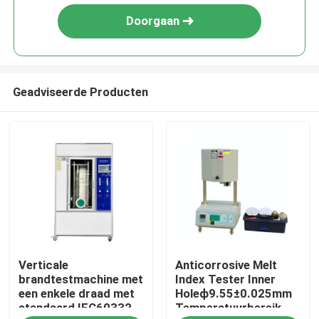
Doorgaan
Geadviseerde Producten
Huis
Verticale
Anticorrosive Melt
Producten
brandtestmachine met
Index Tester Inner
een enkele draad met
Holeф9.55±0.025mm
standaard IEC60332
Temperatuurbereik
VR-show