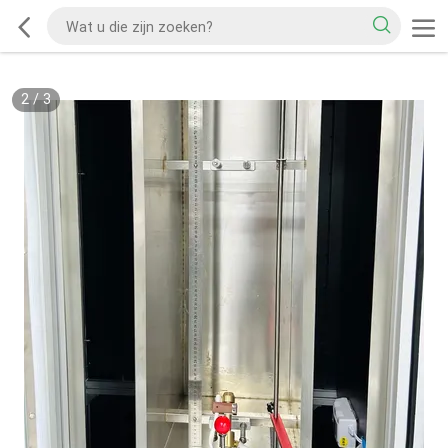
2
/
3