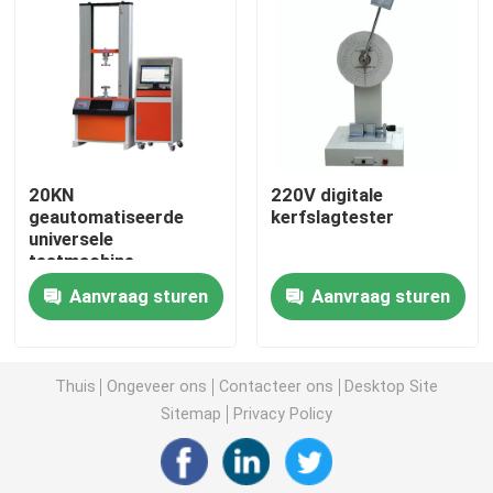
Universele testmachine
milieu het testen machine
20KN
220V digitale
Dynamische balanceermachine
geautomatiseerde
kerfslagtester
universele
testmachine
Rubber het Testen Machine
Aanvraag sturen
Aanvraag sturen
Testapparatuur voor auto's
Thuis
Ongeveer ons
Contacteer ons
Desktop Site
Kunststof laboratoriumtestapparatuur
Sitemap
Privacy Policy
verpakkende het testen instrumenten