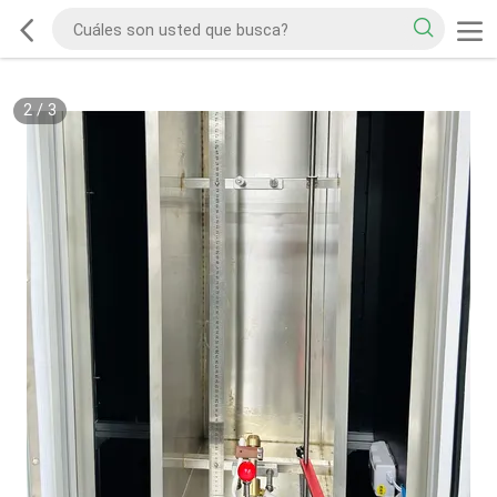
2
/
3