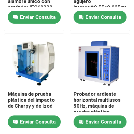
alambre único con
agujero
estándar IEC60332
internoф9.55±0.025mm
Núcleo de llama azul
Rango de temperatura
Enviar Consulta
Enviar Consulta
Sobre nosotros
Alturas 46 ~ 78 mm
80°C ∼400°C
Tour por la fábrica
Control de calidad
Contáctenos
Noticias
Máquina de prueba
Probador ardiente
plástica del impacto
horizontal multiusos
de Charpy y de Izod
50Hz, máquina de
Casos
prueba plástica
anticorrosiva
Enviar Consulta
Enviar Consulta
máquinas de la prueba de laboratorio