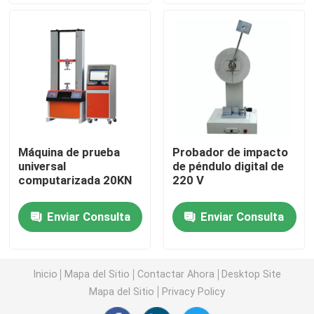
Máquina de prueba universal
máquina de prueba ambiental
Máquina de equilibrio dinámico
Máquina de prueba
Probador de impacto
universal
de péndulo digital de
Máquina de prueba de goma
computarizada 20KN
220 V
Equipo de prueba automotriz
Enviar Consulta
Enviar Consulta
Equipo de prueba de laboratorio de plástico
Inicio
Mapa del Sitio
Contactar Ahora
Desktop Site
Mapa del Sitio
Privacy Policy
instrumentos de prueba de empaquetado