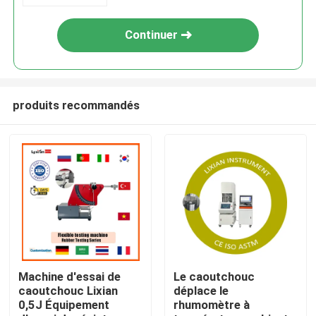
Continuer
produits recommandés
Maison
Des produits
Machine d'essai de
Le caoutchouc
caoutchouc Lixian
déplace le
0,5J Équipement
rhumomètre à
Spectacle RV