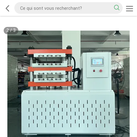
2
/
3