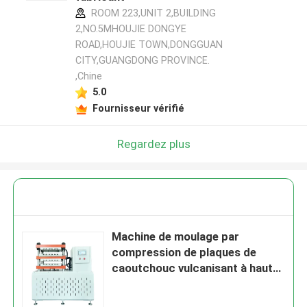
ROOM 223,UNIT 2,BUILDING
2,NO.5MHOUJIE DONGYE
ROAD,HOUJIE TOWN,DONGGUAN
CITY,GUANGDONG PROVINCE.
,Chine
5.0
Fournisseur vérifié
Regardez plus
Machine de moulage par
compression de plaques de
caoutchouc vulcanisant à haute
efficacité à 300 degrés Celsius