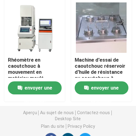
Capacité de mélange
mélange de
de caoutchouc de 0,3
caoutchouc 0,3 à 2 kg
à 2 kg
Machine d'essai universelle
machine d'essai environnemental
Machine d'équilibrage dynamique
Rhéomètre en
Machine d'essai de
caoutchouc à
caoutchouc réservoir
mouvement en
d'huile de résistance
Machine d'essai en caoutchouc
matériau moulé
au caoutchouc à
Régulation par
température
envoyer une
envoyer une
ordinateur Rencontre
constante avec tasse
Équipement d'essai automobile
de la norme ASTM
d'essai ISO-1817
demande
demande
D5289
numéro 6
Équipement d'essai de laboratoire en plastique
Aperçu
Au sujet de nous
Contactez-nous
Desktop Site
Plan du site
Privacy Policy
instruments de essai de empaquetage