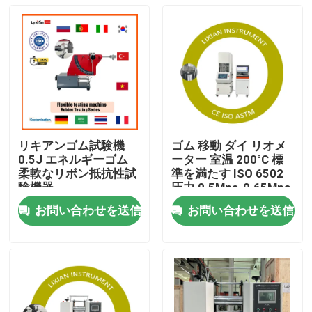
リキアンゴム試験機
ゴム 移動 ダイ リオメ
0.5J エネルギーゴム
ーター 室温 200°C 標
柔軟なリボン抵抗性試
準を満たす ISO 6502
験機器
圧力 0.5Mpa-0.65Mpa
お問い合わせを送信
お問い合わせを送信
家
製品
VRショー