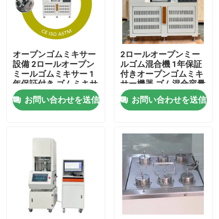
私たちに関しては
オープンゴムミキサー
2ロールオープンミー
工場見学
設備 2ロールオープン
ルゴム混合機 1年保証
ミールゴムミキサー 1
付きオープンゴムミキ
年保証付き ゴムミキサ
サー機器 ゴム混合容量
品質管理
ー容量0.3〜2kg
0.3〜2kg
お問い合わせを送信
お問い合わせを送信
お問い合わせ
ニュース
ケース
研究室試験機械