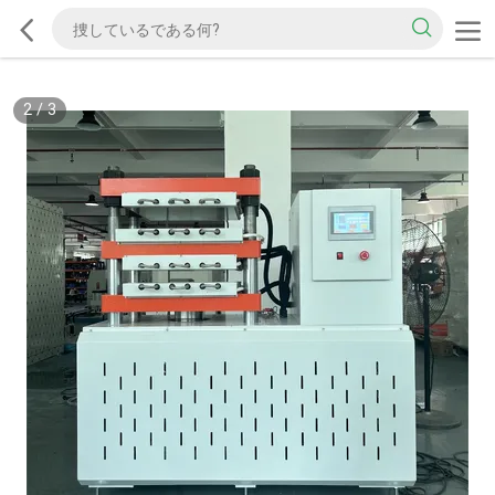
2
/
3