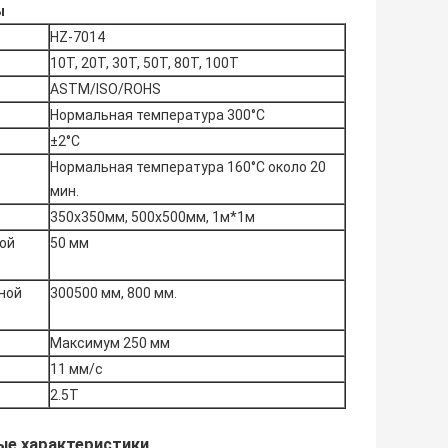
ы
HZ-7014
10T, 20T, 30T, 50T, 80T, 100T
ASTM/ISO/ROHS
Нормальная температура 300°С
±2°C
Нормальная температура 160°С около 20
мин.
350х350мм, 500х500мм, 1м*1м
ой
50 мм
ной
300500 мм, 800 мм.
Максимум 250 мм
11 мм/с
2.5Т
ые характеристики