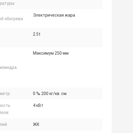
ратуры:
Электрическая жара
б обогрева:
2.5t
Максимум 250 мм
илиндра:
метр:
0 ‰ 200 кг/кв. см.
ость
4 кВт
теля:
лей:
ЖК