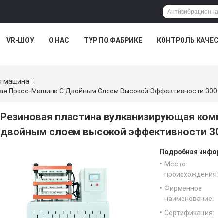
VR-ШОУ
О НАС
ТУР ПО ФАБРИКЕ
КОНТРОЛЬ КАЧЕ
я машина
ая Пресс-Машина С Двойным Слоем Высокой Эффективности 300 
Резиновая пластина вулканизирующая ком
двойным слоем высокой эффективности 30
Подробная инфор
Место
происхождения:
Фирменное
наименование:
Сертификация: