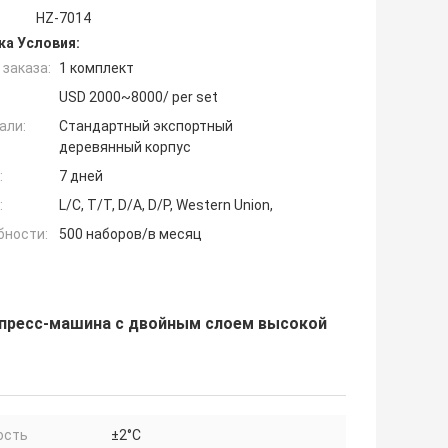
HZ-7014
ка Условия:
заказа:
1 комплект
USD 2000~8000/ per set
али:
Стандартный экспортный
деревянный корпус
:
7 дней
:
L/C, T/T, D/A, D/P, Western Union,
бности:
500 наборов/в месяц
 пресс-машина с двойным слоем высокой
ость
±2°C