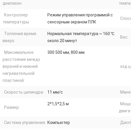
диапазон:
темпе
Контроллер
Режим управления программой с
Спосо
температуры:
сенсорным экраном ПЛК
Топления время
Нормальная температура ~ 160 ℃
Вес:
вверх:
около 20 минут
Максимальное
300 500 мм, 800 мм
расстояние между
верхней и нижней
ход ц
нагревательной
пластиной:
Скорость цилиндра:
11 мм/с
Мано
2*1,5*2,5 м
Мощн
Размер:
двига
Система управления:
Компьютер
Дисп