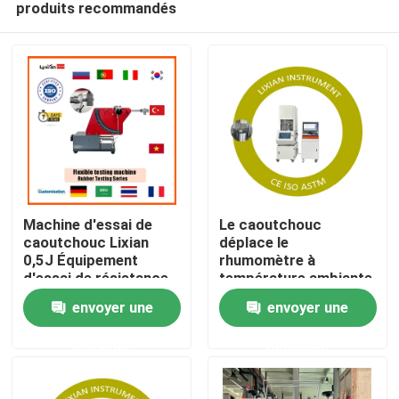
produits recommandés
Machine d'essai de
Le caoutchouc
caoutchouc Lixian
déplace le
0,5J Équipement
rhumomètre à
d'essai de résistance
température ambiante
Maison
à la rebond flexible du
jusqu'à 200°C
envoyer une
envoyer une
caoutchouc
Rencontre de la norme
énergétique
ISO 6502 Pression 0,5
Des produits
demande
demande
Mpa-0,65 Mpa
Spectacle RV