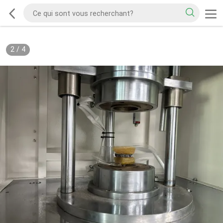
2
/
4