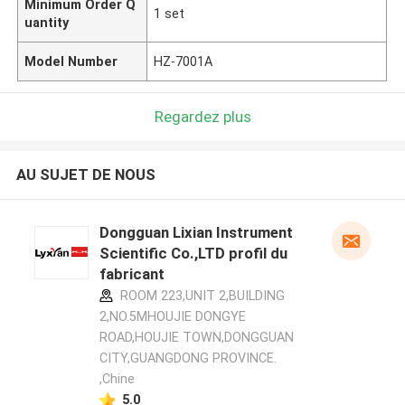
Minimum Order Q
1 set
uantity
Model Number
HZ-7001A
Regardez plus
AU SUJET DE NOUS
Dongguan Lixian Instrument
Scientific Co.,LTD profil du
fabricant
ROOM 223,UNIT 2,BUILDING
2,NO.5MHOUJIE DONGYE
ROAD,HOUJIE TOWN,DONGGUAN
CITY,GUANGDONG PROVINCE.
,Chine
5.0