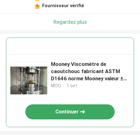
Fournisseur vérifié
Regardez plus
Mooney Viscomètre de
caoutchouc fabricant ASTM
D1646 norme Mooney valeur ±
0,5 Mooney Viscomètre pour
MOQ： 1 set
caoutchouc
Continuer