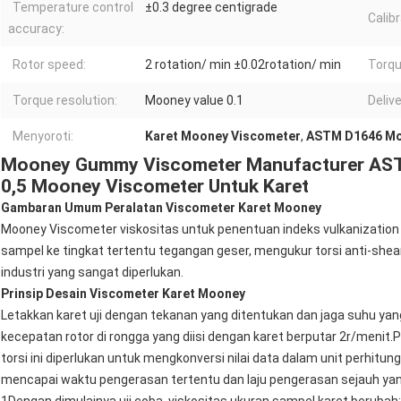
Temperature control
±0.3 degree centigrade
Calib
accuracy:
Rotor speed:
2 rotation/ min ±0.02rotation/ min
Torqu
Torque resolution:
Mooney value 0.1
Delive
Menyoroti:
Karet Mooney Viscometer
,
ASTM D1646 Mo
Mooney Gummy Viscometer Manufacturer ASTM
0,5 Mooney Viscometer Untuk Karet
Gambaran Umum Peralatan Viscometer Karet Mooney
Mooney Viscometer viskositas untuk penentuan indeks vulkanization ka
sampel ke tingkat tertentu tegangan geser, mengukur torsi anti-shear 
industri yang sangat diperlukan.
Prinsip Desain Viscometer Karet Mooney
Letakkan karet uji dengan tekanan yang ditentukan dan jaga suhu yan
kecepatan rotor di rongga yang diisi dengan karet berputar 2r/menit.
torsi ini diperlukan untuk mengkonversi nilai data dalam unit perhitun
mencapai waktu pengerasan tertentu dan laju pengerasan sejauh yan