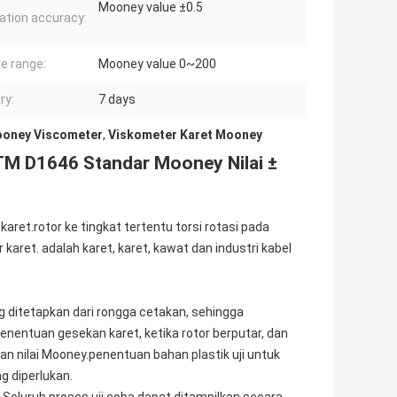
Mooney value ±0.5
ration accuracy:
e range:
Mooney value 0~200
ry:
7 days
oney Viscometer
,
Viskometer Karet Mooney
 D1646 Standar Mooney Nilai ±
ret.rotor ke tingkat tertentu torsi rotasi pada
karet. adalah karet, karet, kawat dan industri kabel
g ditetapkan dari rongga cetakan, sehingga
Penentuan gesekan karet, ketika rotor berputar, dan
gan nilai Mooney.penentuan bahan plastik uji untuk
g diperlukan.