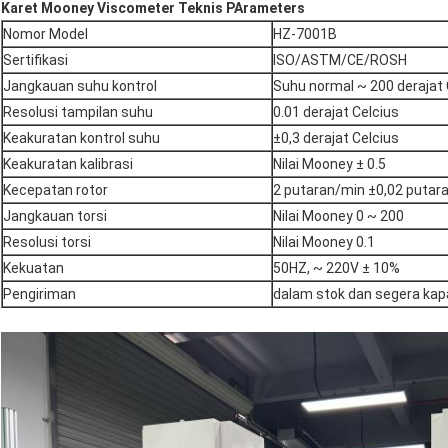
Karet Mooney Viscometer Teknis P
Arameters
Nomor Model
HZ-7001B
Sertifikasi
ISO/ASTM/CE/ROSH
Jangkauan suhu kontrol
Suhu normal ~ 200 derajat 
Resolusi tampilan suhu
0.01 derajat Celcius
Keakuratan kontrol suhu
±0,3 derajat Celcius
Keakuratan kalibrasi
Nilai Mooney ± 0.5
Kecepatan rotor
2 putaran/min ±0,02 putar
Jangkauan torsi
Nilai Mooney 0 ~ 200
Resolusi torsi
Nilai Mooney 0.1
Kekuatan
50HZ, ~ 220V ± 10%
Pengiriman
dalam stok dan segera kap