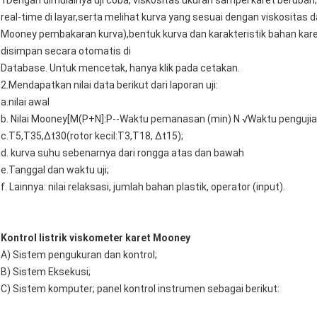
1Dengan dimulainya uji coba, viskositas ukuran sampel karet berubah;
real-time di layar,serta melihat kurva yang sesuai dengan viskosita
Mooney pembakaran kurva),bentuk kurva dan karakteristik bahan karet da
disimpan secara otomatis di
Database. Untuk mencetak, hanya klik pada cetakan.
2.Mendapatkan nilai data berikut dari laporan uji:
a.nilai awal
b. Nilai Mooney[M(P+N]:P--Waktu pemanasan (min) N √Waktu pengujian
c.T5,T35,Δt30(rotor kecil:T3,T18, Δt15);
d. kurva suhu sebenarnya dari rongga atas dan bawah
e.Tanggal dan waktu uji;
f. Lainnya: nilai relaksasi, jumlah bahan plastik, operator (input).
Kontrol listrik viskometer karet Mooney
A) Sistem pengukuran dan kontrol;
B) Sistem Eksekusi;
C) Sistem komputer; panel kontrol instrumen sebagai berikut: