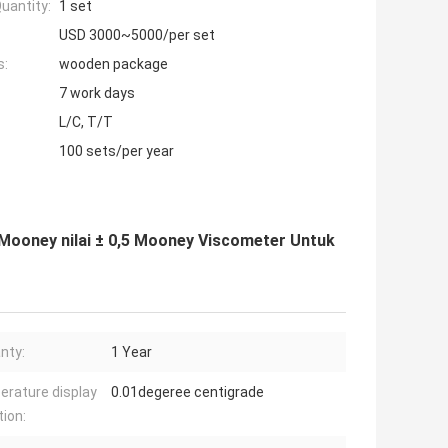
uantity:
1 set
USD 3000~5000/per set
s:
wooden package
7 work days
L/C, T/T
100 sets/per year
ooney nilai ± 0,5 Mooney Viscometer Untuk
nty:
1 Year
rature display
0.01degeree centigrade
tion: