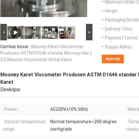
Minimum Order Q
Harga:
Packaging Detail
Delivery Time:
Payment Terms:
Gambar besar :
Mooney Karet Viscometer
Supply Ability:
Produsen ASTM D1646 standar Mooney nilai ±
Kontak
0,5 Mooney Viscometer Untuk Karet
Mooney Karet Viscometer Produsen ASTM D1646 standar M
Karet
Deskripsi
Power:
AC220V±10% 50Hz
Warra
Control temperature
Normal temperature~200 degree
Tempe
range:
centigrade
resolu