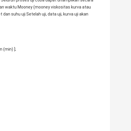
 Seluruh proses uji coba dapat ditampilkan secara
s dan waktu Mooney (mooney viskositas kurva atau
n suhu uji.Setelah uji, data uji, kurva uji akan
 (min) ];