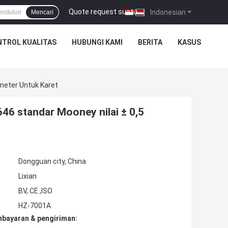
Quote request suatu
|
Indonesian
Mencari
TROL KUALITAS
HUBUNGI KAMI
BERITA
KASUS
meter Untuk Karet
6 standar Mooney nilai ± 0,5
Dongguan city, China
Lixian
BV, CE ,ISO
HZ-7001A
mbayaran & pengiriman: