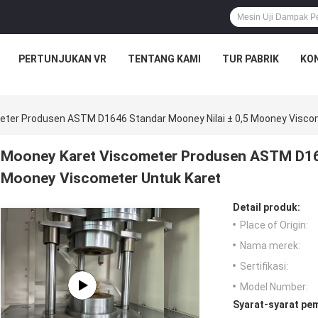
PERTUNJUKAN VR
TENTANG KAMI
TUR PABRIK
KON
ter Produsen ASTM D1646 Standar Mooney Nilai ± 0,5 Mooney Visco
Mooney Karet Viscometer Produsen ASTM D164
Mooney Viscometer Untuk Karet
Detail produk:
Place of Origin:
Nama merek:
Sertifikasi:
Model Number:
Syarat-syarat pe