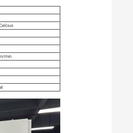
Celcius
an/min
al