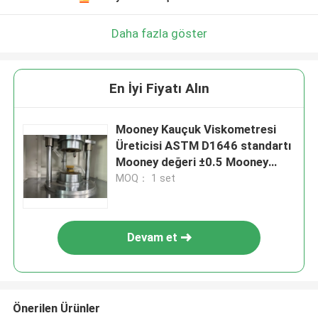
Daha fazla göster
En İyi Fiyatı Alın
Mooney Kauçuk Viskometresi
Üreticisi ASTM D1646 standartı
Mooney değeri ±0.5 Mooney
Viskometresi Kauçuk için
MOQ： 1 set
Devam et
Önerilen Ürünler