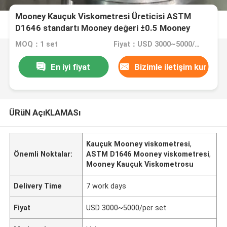
Mooney Kauçuk Viskometresi Üreticisi ASTM
D1646 standartı Mooney değeri ±0.5 Mooney
Viskometresi Kauçuk için
MOQ：1 set
Fiyat：USD 3000~5000/per set
En iyi fiyat
Bizimle iletişim kur
ÜRüN AçıKLAMASı
Kauçuk Mooney viskometresi
,
Önemli Noktalar:
ASTM D1646 Mooney viskometresi
,
Mooney Kauçuk Viskometrosu
Delivery Time
7 work days
Fiyat
USD 3000~5000/per set