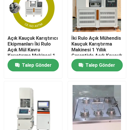
Hakkımızda
Fabrika turu
Açık Kauçuk Karıştırıcı
İki Rulo Açık Mühendis
Ekipmanları İki Rulo
Kauçuk Karıştırma
Açık Mül Kavru
Makinesi 1 Yıllık
Kalite kontrol
Karıştırma Makinesi 1
Garantiyle Açık Kauçuk
Yıllık Garantiyle
Karıştırıcı Ekipmanı
Talep Gönder
Talep Gönder
Kauçuk Karıştırma
Kauçuk Karıştırma
Bize Ulaşın
Kapasitesi 0.3 ila 2 kg
Kapasitesi 0.3 ila 2 kg
Haberler
vakalar
Laboratuvar Test Cihazları