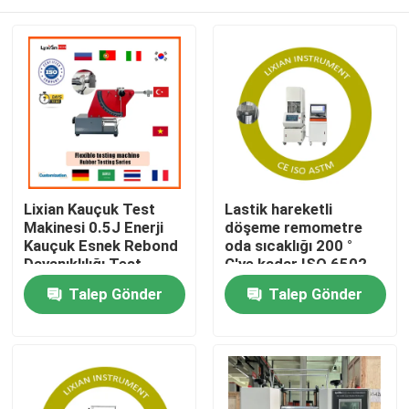
Lixian Kauçuk Test
Lastik hareketli
Makinesi 0.5J Enerji
döşeme remometre
Kauçuk Esnek Rebond
oda sıcaklığı 200 °
Dayanıklılığı Test
C'ye kadar ISO 6502
Ekipmanı
Basınç 0.5 Mpa-0.65
Ev
Talep Gönder
Talep Gönder
Mpa
Ürün:% s
VR Gösterisi