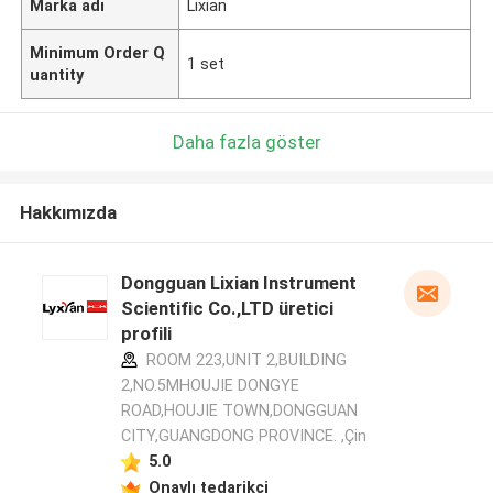
Marka adı
Lixian
Minimum Order Q
1 set
uantity
Daha fazla göster
Hakkımızda
Dongguan Lixian Instrument
Scientific Co.,LTD üretici
profili
ROOM 223,UNIT 2,BUILDING
2,NO.5MHOUJIE DONGYE
ROAD,HOUJIE TOWN,DONGGUAN
CITY,GUANGDONG PROVINCE. ,Çin
5.0
Onaylı tedarikçi