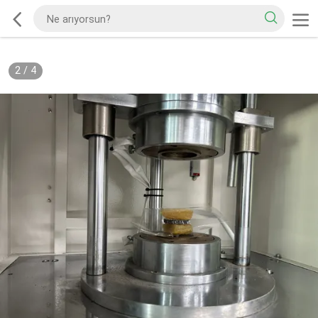
2
/
4