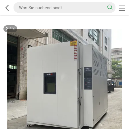
2
/
3