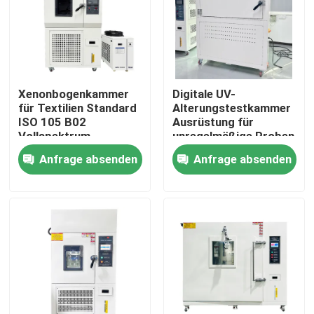
Über uns
Fabrik-Tour
Xenonbogenkammer
Digitale UV-
für Textilien Standard
Alterungstestkammer
ISO 105 B02
Ausrüstung für
Qualitätskontrolle
Vollspektrum
unregelmäßige Proben
Temperaturbereich
Erfüllung der Norm
Anfrage absenden
Anfrage absenden
RT+10°C~80°C
ISO 4892-1
Kontaktiere uns
Prüfgeräte
Umwelttestgeräte
Nachrichten
Fälle
Laborprüfmaschinen