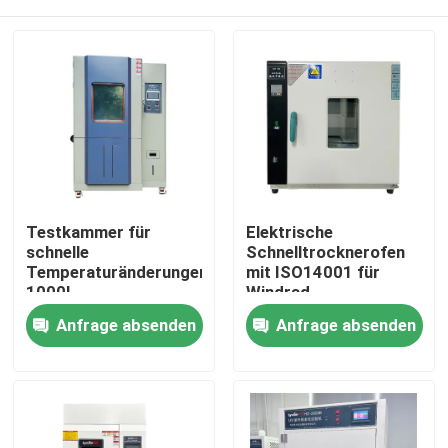
Testkammer für
Elektrische
schnelle
Schnelltrocknerofen
Temperaturänderungen
mit ISO14001 für
1000L
Windrad
Heim
Anfrage absenden
Anfrage absenden
Produkte
VR-Show